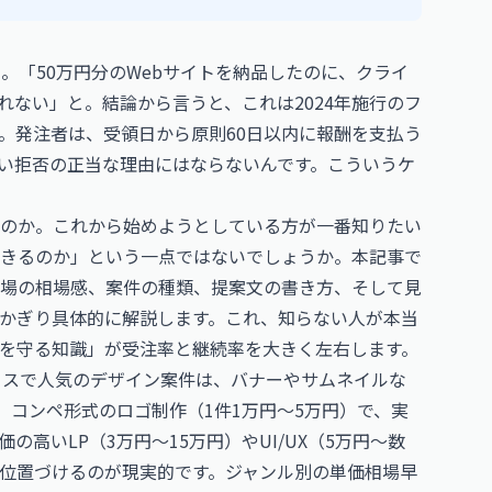
。「50万円分のWebサイトを納品したのに、クライ
ない」と。結論から言うと、これは2024年施行のフ
。発注者は、受領日から原則60日以内に報酬を支払う
い拒否の正当な理由にはならないんです。こういうケ
のか。これから始めようとしている方が一番知りたい
きるのか」という一点ではないでしょうか。本記事で
場の相場感、案件の種類、提案文の書き方、そして見
かぎり具体的に解説します。これ、知らない人が本当
を守る知識」が受注率と継続率を大きく左右します。
ークスで人気のデザイン案件は、バナーやサムネイルな
）と、コンペ形式のロゴ制作（1件1万円〜5万円）で、実
高いLP（3万円〜15万円）やUI/UX（5万円〜数
位置づけるのが現実的です。ジャンル別の単価相場早