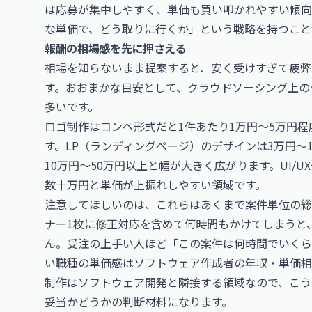
は応募が集中しやすく、単価も買い叩かれやすい傾向
な単価で、どう取りに行くか」という戦略を持つこと
報酬の相場感を先に押さえる
相場を知らないまま提案すると、安く受けすぎて疲弊
す。おおまかな目安として、クラウドソーシング上の
多いです。
ロゴ制作はコンペ形式だと1件あたり1万円〜5万円程度、
す。LP（ランディングページ）のデザインは3万円〜
10万円〜50万円以上と幅が大きく広がります。UI/
数十万円と単価が上振れしやすい領域です。
注意してほしいのは、これらはあくまで案件単位の総額
ナー1枚に修正対応を含めて何時間もかけてしまうと
ん。受注の上手い人ほど「この案件は何時間でいくら
い職種の単価感は
ソフトウェア作成者の年収・単価相
制作はソフトウェア開発と隣接する領域なので、こう
妥当かどうかの判断材料になります。