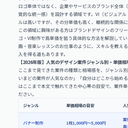
ロゴ単体ではなく、企業やサービスのブランド全体（
覚的な統一感）を設計する領域です。VI（ビジュア
ルは高いですが、その分単価も高く、継続的な関係に
この領域に興味がある方は
ブランドデザインのフリー
ゴ・VI制作で高単価を狙う具体的な方法を解説して
画・音楽レッスンのお仕事
のように、スキルを教える
入を得る道もあります。
【2026年版】人気のデザイン案件ジャンル別・単価相
ここまで見てきた案件の種類と相場感を、ジャンル別
いまどの案件が人気なのか」「自分はどこから始める
はここまで本文で触れてきた中心帯の目安で、案件単
ださい。
ジャンル
単価相場の目安
人
案
バナー制作
1枚1,000円〜5,000円
募