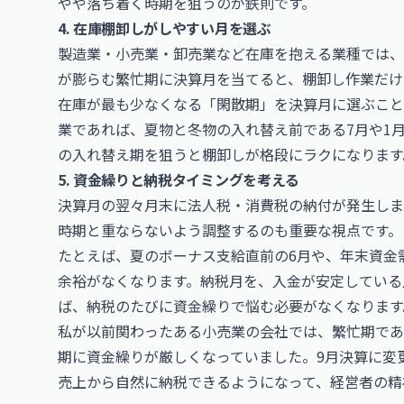
やや落ち着く時期を狙うのが鉄則です。
4. 在庫棚卸しがしやすい月を選ぶ
製造業・小売業・卸売業など在庫を抱える業種では、
が膨らむ繁忙期に決算月を当てると、棚卸し作業だけ
在庫が最も少なくなる「閑散期」を決算月に選ぶこと
業であれば、夏物と冬物の入れ替え前である7月や1
の入れ替え期を狙うと棚卸しが格段にラクになります
5. 資金繰りと納税タイミングを考える
決算月の翌々月末に法人税・消費税の納付が発生しま
時期と重ならないよう調整するのも重要な視点です。
たとえば、夏のボーナス支給直前の6月や、年末資金需
余裕がなくなります。納税月を、入金が安定している
ば、納税のたびに資金繰りで悩む必要がなくなります
私が以前関わったある小売業の会社では、繁忙期であ
期に資金繰りが厳しくなっていました。9月決算に変更
売上から自然に納税できるようになって、経営者の精