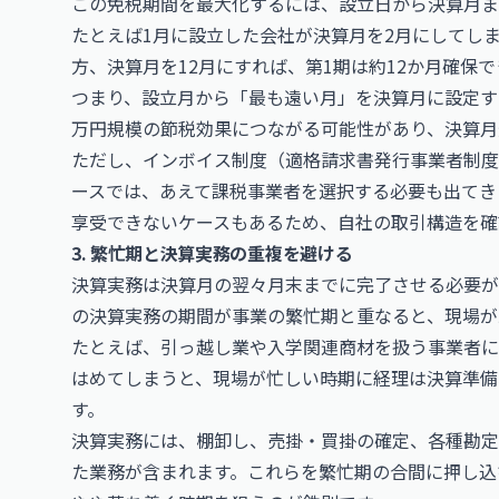
この免税期間を最大化するには、設立日から決算月ま
たとえば1月に設立した会社が決算月を2月にしてしま
方、決算月を12月にすれば、第1期は約12か月確保
つまり、設立月から「最も遠い月」を決算月に設定す
万円規模の節税効果につながる可能性があり、決算月
ただし、インボイス制度（適格請求書発行事業者制度
ースでは、あえて課税事業者を選択する必要も出てき
享受できないケースもあるため、自社の取引構造を確
3. 繁忙期と決算実務の重複を避ける
決算実務は決算月の翌々月末までに完了させる必要が
の決算実務の期間が事業の繁忙期と重なると、現場が
たとえば、引っ越し業や入学関連商材を扱う事業者に
はめてしまうと、現場が忙しい時期に経理は決算準備
す。
決算実務には、棚卸し、売掛・買掛の確定、各種勘定
た業務が含まれます。これらを繁忙期の合間に押し込