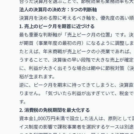
合った決算月を選ぶことで、節税効果も業務効率も大
法人の決算月の決め方：5つの判断軸
決算月を決める際に考えるべき軸を、優先度の高い順
1. 売上のピーク月を期首に近づける
最も重要な判断軸が「売上ピーク月の位置」です。決
が期首（事業年度の最初の月）になるように調整しま
たとえば、年末商戦が売上ピークの小売業であれば、1
うすることで、決算後の早い段階で大きな売上が確定
に、利益が大きく出そうな場合は期中に節税対策（決
裕が生まれます。
逆に、ピーク月を期末に持ってきてしまうと、決算直
りません。「気づいたら利益が出すぎていて、税金で
す。
2. 消費税の免税期間を最大化する
資本金1,000万円未満で設立した法人は、原則とし
イス制度の影響で課税事業者を選択するケースは別途