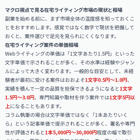
マクロ視点で見る在宅ライティング市場の現状と相場
副業を始める前に、まず市場全体の温度感を知っておくこ
とをおすすめします。感覚ではなく数字で現状を把握して
おくと、案件選びで足元を見られにくくなります。
在宅ライティング案件の単価相場
Webライティングの単価は「1文字あたり1.5円」といった
文字単価で示されることが多く、その水準は経験やジャン
ルによって大きく変わります。一般的な目安として、未経
験者が最初に受ける案件はおおよそ
1文字0.5円〜1.0円
、
実績を積んで一定の品質を担保できるようになると
1文字
1.5円〜3.0円
、専門知識や取材を伴う案件では
1文字5円以
上
になることもあります。
コラム執筆の場合は文字単価ではなく「1本あたりいく
ら」という記事単価で提示されることが多く、署名や専門
性が評価されると
1本5,000円〜30,000円
程度の幅で取引