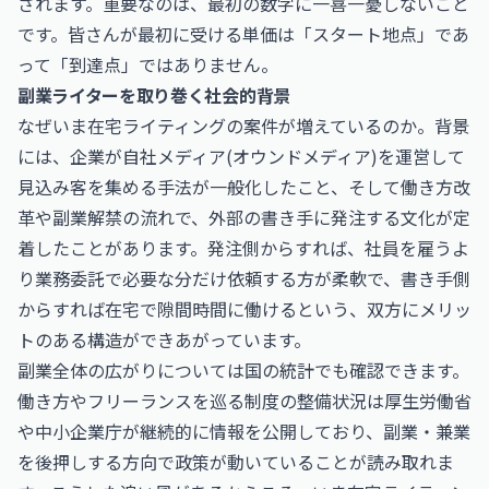
されます。重要なのは、最初の数字に一喜一憂しないこと
です。皆さんが最初に受ける単価は「スタート地点」であ
って「到達点」ではありません。
副業ライターを取り巻く社会的背景
なぜいま在宅ライティングの案件が増えているのか。背景
には、企業が自社メディア(オウンドメディア)を運営して
見込み客を集める手法が一般化したこと、そして働き方改
革や副業解禁の流れで、外部の書き手に発注する文化が定
着したことがあります。発注側からすれば、社員を雇うよ
り業務委託で必要な分だけ依頼する方が柔軟で、書き手側
からすれば在宅で隙間時間に働けるという、双方にメリッ
トのある構造ができあがっています。
副業全体の広がりについては国の統計でも確認できます。
働き方やフリーランスを巡る制度の整備状況は
厚生労働省
や
中小企業庁
が継続的に情報を公開しており、副業・兼業
を後押しする方向で政策が動いていることが読み取れま