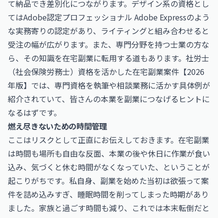
て納品でき差別化につながります。デザイン系の資格とし
ては
Adobe認定プロフェッショナル Adobe Express
のよう
な実務寄りの認定があり、ライティングと組み合わせると
受注の幅が広がります。また、専門分野を持つ士業の方な
ら、その知識を在宅副業に転用する道もあります。
社労士
（社会保険労務士）資格を活かした在宅副業案件【2026
年版】
では、専門資格を執筆や相談業務に活かす具体例が
紹介されていて、皆さんの本業を副業につなげるヒントに
なるはずです。
燃え尽きないための時間管理
ここはリスクとして正直にお伝えしておきます。在宅副業
は時間も場所も自由な反面、本業の後や休日に作業が食い
込み、気づくと休む時間がなくなっていた、ということが
起こりがちです。私自身、副業を始めた当初は欲張って案
件を詰め込みすぎ、睡眠時間を削ってしまった時期があり
ました。家族と過ごす時間も減り、これでは本末転倒だと