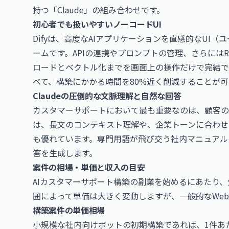
持つ「Claude」の組み合わせです。
初心者でも扱いやすいノーコードUI
Difyは、高度なAIアプリケーションを直感的なUI
ームです。APIの連携やプロンプトの管理、さらには
ロードとベクトル化までを画面上の操作だけで完結で
べて、構築にかかる時間を80%近く削減することが可
Claudeの圧倒的な文脈理解と自然な回答
カスタマーサポートにおいて最も重要なのは、顧客の不
は、長文のコンテキスト理解や、企業トーンに合わせ
も優れています。専門用語が飛び交う社内マニュアル
答を生成します。
案件の相場・単価と収入の目安
AIカスタマーサポート構築の副業を始めるにあたり
囲によって単価は大きく変動しますが、一般的なWe
構築案件の単価相場
小規模な社内向けボットの初期構築であれば、1件あた