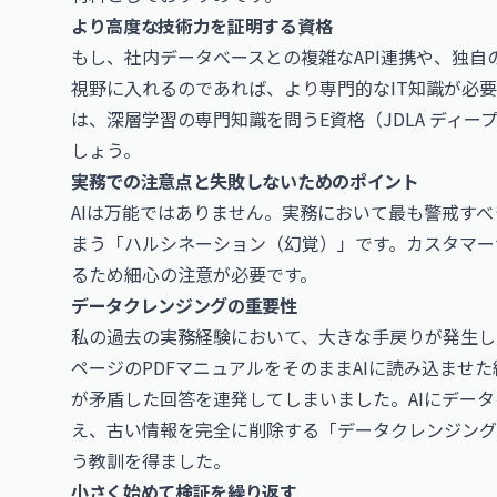
より高度な技術力を証明する資格
もし、社内データベースとの複雑なAPI連携や、独自
視野に入れるのであれば、より専門的なIT知識が必
は、深層学習の専門知識を問う
E資格（JDLA ディ
しょう。
実務での注意点と失敗しないためのポイント
AIは万能ではありません。実務において最も警戒す
まう「ハルシネーション（幻覚）」です。カスタマー
るため細心の注意が必要です。
データクレンジングの重要性
私の過去の実務経験において、大きな手戻りが発生し
ページのPDFマニュアルをそのままAIに読み込ませ
が矛盾した回答を連発してしまいました。AIにデー
え、古い情報を完全に削除する「データクレンジング
う教訓を得ました。
小さく始めて検証を繰り返す