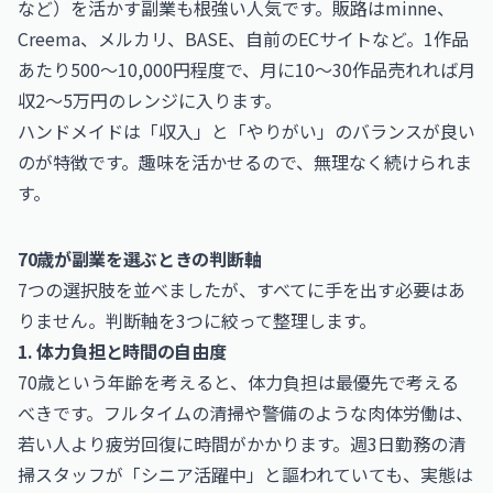
など）を活かす副業も根強い人気です。販路はminne、
Creema、メルカリ、BASE、自前のECサイトなど。1作品
あたり500〜10,000円程度で、月に10〜30作品売れれば月
収2〜5万円のレンジに入ります。
ハンドメイドは「収入」と「やりがい」のバランスが良い
のが特徴です。趣味を活かせるので、無理なく続けられま
す。
70歳が副業を選ぶときの判断軸
7つの選択肢を並べましたが、すべてに手を出す必要はあ
りません。判断軸を3つに絞って整理します。
1. 体力負担と時間の自由度
70歳という年齢を考えると、体力負担は最優先で考える
べきです。フルタイムの清掃や警備のような肉体労働は、
若い人より疲労回復に時間がかかります。週3日勤務の清
掃スタッフが「シニア活躍中」と謳われていても、実態は