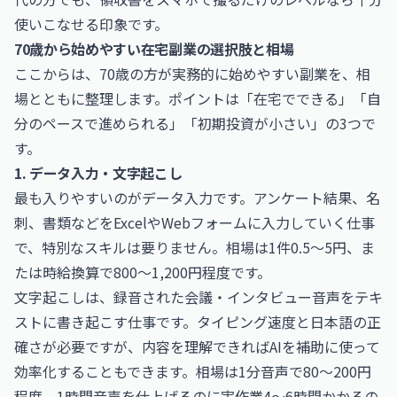
使いこなせる印象です。
70歳から始めやすい在宅副業の選択肢と相場
ここからは、70歳の方が実務的に始めやすい副業を、相
場とともに整理します。ポイントは「在宅でできる」「自
分のペースで進められる」「初期投資が小さい」の3つで
す。
1. データ入力・文字起こし
最も入りやすいのがデータ入力です。アンケート結果、名
刺、書類などをExcelやWebフォームに入力していく仕事
で、特別なスキルは要りません。相場は1件0.5〜5円、ま
たは時給換算で800〜1,200円程度です。
文字起こしは、録音された会議・インタビュー音声をテキ
ストに書き起こす仕事です。タイピング速度と日本語の正
確さが必要ですが、内容を理解できればAIを補助に使って
効率化することもできます。相場は1分音声で80〜200円
程度。1時間音声を仕上げるのに実作業4〜6時間かかるの