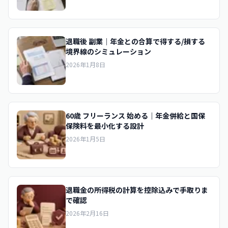
退職後 副業｜年金との合算で得する/損する
境界線のシミュレーション
2026年1月8日
60歳 フリーランス 始める｜年金併給と国保
保険料を最小化する設計
2026年1月5日
退職金の所得税の計算を控除込みで手取りま
で確認
2026年2月16日