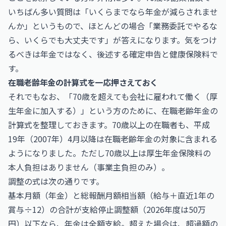
いちばん多い質問は「いくらまでなら年金が減らされませ
んか」というもので、ほとんどの場合「業務委託でやるな
ら、いくらでも大丈夫です」が答えになります。気をつけ
るべきは年金ではなく、後述する確定申告と健康保険料で
す。
在職老齢年金の計算式を一応押さえておく
それでもなお、「70歳を超えても会社に雇われて働く（厚
生年金に加入する）」という方のために、在職老齢年金の
計算式を整理しておきます。70歳以上の在職者も、平成
19年（2007年）4月以降は在職老齢年金の対象に含まれる
ようになりました。ただし70歳以上は厚生年金保険料の
本人負担はありません（事業主負担のみ）。
調整の式は次の通りです。
基本月額（年金）と総報酬月額相当額（給与＋直近1年の
賞与÷12）の合計が支給停止調整額（2026年度は50万
円）以下なら、年金は全額支給。超えた場合は、超過額の