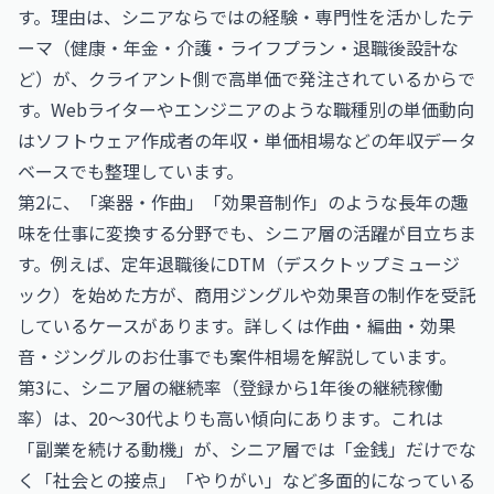
す。理由は、シニアならではの経験・専門性を活かしたテ
ーマ（健康・年金・介護・ライフプラン・退職後設計な
ど）が、クライアント側で高単価で発注されているからで
す。Webライターやエンジニアのような職種別の単価動向
は
ソフトウェア作成者の年収・単価相場
などの年収データ
ベースでも整理しています。
第2に、「楽器・作曲」「効果音制作」のような長年の趣
味を仕事に変換する分野でも、シニア層の活躍が目立ちま
す。例えば、定年退職後にDTM（デスクトップミュージ
ック）を始めた方が、商用ジングルや効果音の制作を受託
しているケースがあります。詳しくは
作曲・編曲・効果
音・ジングルのお仕事
でも案件相場を解説しています。
第3に、シニア層の継続率（登録から1年後の継続稼働
率）は、20〜30代よりも高い傾向にあります。これは
「副業を続ける動機」が、シニア層では「金銭」だけでな
く「社会との接点」「やりがい」など多面的になっている