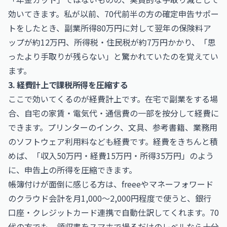
効いてきます。私が以前、70代前半の方の確定申告サポー
トをしたとき、副業所得80万円に対して翌年の保険料ア
ップが約12万円、所得税・住民税が約7万円かかり、「思
ったより手取りが残らない」と驚かれていたのを覚えてい
ます。
3. 経費計上で課税所得を圧縮する
ここで効いてくるのが経費計上です。在宅で副業をする場
合、自宅の家賃・電気代・通信費の一部を按分して経費に
できます。プリンターのインク、文具、参考書籍、業務用
のソフトウェア利用料なども経費です。経費をきちんと積
めば、「収入50万円・経費15万円・所得35万円」のよう
に、申告上の所得を圧縮できます。
帳簿付けが面倒に感じる方は、
freee
や
マネーフォワード
のクラウド会計を月1,000〜2,000円程度で使うと、銀行
口座・クレジットカード連携で自動仕訳してくれます。70
代の方でも、領収書をスマホで撮るだけのレベルなら十分