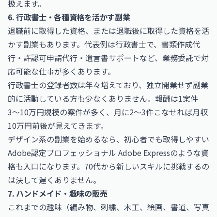
扱えます。
6. 行政書士・各種資格を活かす副業
退職前に取得した資格、または退職後に取得した資格を活
かす副業もあります。代表例は
行政書士
で、書類作成代
行・許認可申請代行・遺言書サポートなど、業務委託で対
応可能な仕事が多くあります。
行政書士の登録者数は年々増えており、独立開業せず副業
的に活動している方も少なくありません。報酬は1案件
3〜10万円規模の案件が多く、月に2〜3件こなせれば月収
10万円前後が見えてきます。
デザイン系の副業を始めるなら、初心者でも取得しやすい
Adobe認定プロフェッショナル Adobe Express
のような資
格も入口になります。70代から新しいスキルに挑戦するの
は決して遅くありません。
7. ハンドメイド・趣味の販売
これまでの趣味（編み物、刺繍、木工、絵画、書道、写真