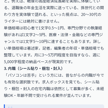
と。例えば、戦後の高度経済成長期を実際に体験してい
る、退職後の年金生活を実際に送っている、孫世代との関
わり方を実体験で語れる、といった視点は、20〜30代の
ライターには絶対に書けません。
単価相場は初心者で1文字0.5〜1円、専門分野での執筆経
験があれば1文字2〜5円、医療・法律・金融などの専門ジ
ャンルでは1文字5〜10円に達することもあります。詳し
い単価相場は
著述家，記者，編集者の年収・単価相場
でも
整理しています。月に3〜5万円程度を目指すなら、週に
5,000字程度の納品ペースが現実的です。
3. 内職（シール貼り・梱包・封入）
「パソコンは苦手」という方には、昔ながらの内職が今で
も有効な選択肢です。求人ボックスを見ても、シール貼
り・梱包・封入の在宅内職は依然として募集が多く、未経
験OK・年齢不問で受けられる案件が並んでいます。