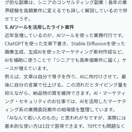
グ的な副業は、
シニアのコンサルティング副業｜長年の業
界経験を高額案件に変える
でも詳しく解説しているので併
せてどうぞ。
5. AIツールを活用したライト案件
近年急増しているのが、AIツールを使った業務代行です。
ChatGPTを使った文章下書き、Stable Diffusionを使った
画像生成、生成AIを使ったマーケティング素材作成など、
AIを補助に使うことで「シニアでも高単価案件に届く」ケ
ースが増えています。
例えば、文章は自分で骨子を作り、AIに肉付けさせて、最
後に自分の言葉で仕上げる。この流れだとタイピング量を
抑えながら、納品物の質を維持できます。
AI・マーケティ
ング・セキュリティのお仕事
では、AIを活用したマーケテ
ィング系の業務委託案件の相場感を整理しています。
「AIなんて若い人のもの」と思われがちですが、実際には
基本的な使い方は1日で習得できます。70代でも問題なく