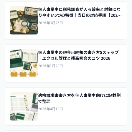
個人事業主に税務調査が入る確率と対象にな
りやすい5つの特徴｜当日の対応手順【2026
年版】
2026年3月25日
個人事業主の現金出納帳の書き方5ステップ
｜エクセル管理と残高照合のコツ 2026
2026年1月28日
適格請求書書き方を個人事業主向けに記載例
で整理
2026年4月18日