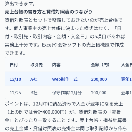
算出できます。
売上台帳の書き方と貸借対照表のつながり
貸借対照表とセットで整備しておきたいのが売上台帳で
す。個人事業主の売上台帳に決まった様式はなく、「日
付・取引先・取引内容・金額・入金日」の5項目があれば
実務上十分です。Excelや会計ソフトの売上帳機能で作成
できます。
日付
取引先
内容
金額（円）
入金
12/10
A社
Web制作一式
200,000
翌年1
12/25
B社
保守作業12月分
200,000
翌年1
ポイントは、12月中に納品済みで入金が翌年になる売上
（上の例では合計400,000円）が、貸借対照表の「売掛
金」とぴったり一致することです。売上台帳・損益計算書
の売上金額・貸借対照表の売掛金は同じ取引記録から作ら