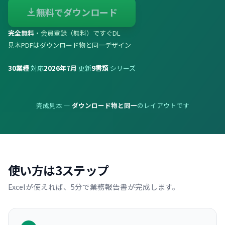
無料でダウンロード
完全無料
・会員登録（無料）ですぐDL
見本PDFはダウンロード物と同一デザイン
30
業種
対応
2026年7月
更新
9
書類
シリーズ
完成見本 —
ダウンロード物と同一
のレイアウトです
使い方は3ステップ
Excelが使えれば、5分で業務報告書が完成します。