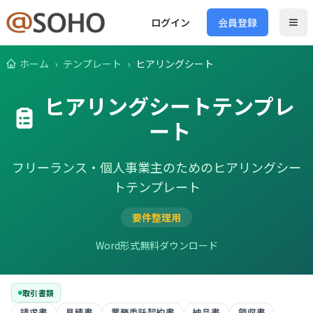
ログイン
会員登録
ホーム
›
テンプレート
›
ヒアリングシート
ヒアリングシート
テンプレ
ート
フリーランス・個人事業主のためのヒアリングシー
トテンプレート
要件整理用
Word形式
無料ダウンロード
取引書類
請求書
見積書
業務委託契約書
納品書
領収書