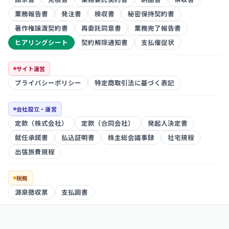
業務報告書
発注書
検収書
秘密保持契約書
著作権譲渡契約書
再委託同意書
業務完了報告書
ヒアリングシート
契約解除通知書
支払催促状
サイト運営
プライバシーポリシー
特定商取引法に基づく表記
会社設立・運営
定款（株式会社）
定款（合同会社）
発起人決定書
就任承諾書
払込証明書
株主総会議事録
社宅規程
出張旅費規程
税務
源泉徴収票
支払調書