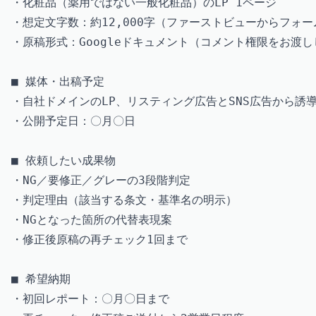
・化粧品（薬用ではない一般化粧品）のLP 1ページ

・想定文字数：約12,000字（ファーストビューからフォー
・原稿形式：Googleドキュメント（コメント権限をお渡し
■ 媒体・出稿予定

・自社ドメインのLP、リスティング広告とSNS広告から誘導
・公開予定日：〇月〇日

■ 依頼したい成果物

・NG／要修正／グレーの3段階判定

・判定理由（該当する条文・基準名の明示）

・NGとなった箇所の代替表現案

・修正後原稿の再チェック1回まで

■ 希望納期

・初回レポート：〇月〇日まで
