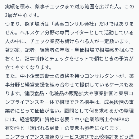
実績を積み、薬事チェックまで対応範囲を広げた人。この
3層が中心です。
つまり、探す場所は「薬事コンサル会社」だけではありま
せん。ヘルスケア分野の専門ライターとして活動している
人の中に、チェック業務も請けられる人が一定数います。
著述家，記者，編集者の年収・単価相場
で相場感を掴んで
おくと、記事制作とチェックをセットで頼むときの予算が
立てやすくなります。
また、
中小企業診断士
の資格を持つコンサルタントが、薬
事分野と経営支援を組み合わせて提供しているケースもあ
ります。健康食品・化粧品の販路拡大や事業計画と薬事コ
ンプライアンスを一体で相談できる相手は、成長段階の事
業者にとって価値が高い。顧問として何を求めるかの整理
には、
経営顧問に資格は必要？中小企業診断士やMBAの
有効性と「選ばれる顧問」の実態
も参考になります。
コンプライアンス関連のサービス選びで比較検討をどう進