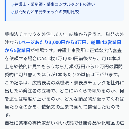
弁護士・薬剤師・薬事コンサルタントの違い
✓
顧問契約と単発チェックの費用比較
✓
薬機法チェックを外注したい。結論から言うと、単発の外
注なら
1ページあたり3,000円から3万円、納期は2営業日
から5営業日
が相場です。弁護士事務所に正式な広告審査
を依頼する場合はA4 1枚1万1,000円前後から、月10本以
上を継続的に見てもらうなら月額3万円から15万円の顧問
契約に切り替えたほうが1本あたりの単価は下がります。
この記事は、広告表現の薬機法・景表法チェックを社外に
出したい発注者の立場で、どこにいくらで頼めるのか、何
を渡せば精度が上がるのか、どんな納品物が返ってくれば
当たりなのかを、依頼文の型まで含めて整理したもので
す。
自社に薬事の専門家がいない状態で健康食品や化粧品の広