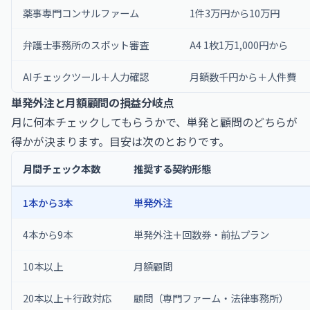
薬事専門コンサルファーム
1件3万円から10万円
弁護士事務所のスポット審査
A4 1枚1万1,000円から
AIチェックツール＋人力確認
月額数千円から＋人件費
単発外注と月額顧問の損益分岐点
月に何本チェックしてもらうかで、単発と顧問のどちらが
得かが決まります。目安は次のとおりです。
月間チェック本数
推奨する契約形態
1本から3本
単発外注
4本から9本
単発外注＋回数券・前払プラン
10本以上
月額顧問
20本以上＋行政対応
顧問（専門ファーム・法律事務所）