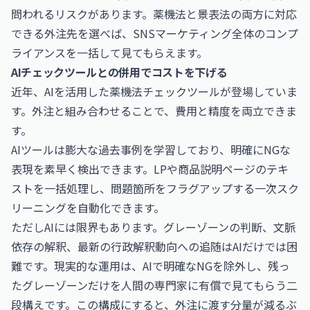
問われるリスクがあります。薬機法と景表法の両方に対応
できる外注先を選べば、SNSマーケティング全体のコンプ
ライアンスを一括して見てもらえます。
AIチェックツールとの併用でコストを下げる
近年、AIを活用した薬機法チェックツールが登場していま
す。外注と組み合わせることで、費用と精度を両立できま
す。
AIツールは膨大な過去事例を学習しており、明確にNGな
表現を素早く検出できます。LPや商品説明ページのテキ
ストを一括処理し、問題箇所をフラグアップする一次スク
リーニングを自動化できます。
ただしAIには限界もあります。グレーゾーンの判断、文脈
依存の解釈、最新の行政解釈動向への追随はAIだけでは困
難です。現実的な運用は、AIで明確なNGを除外し、残っ
たグレーゾーンだけを人間の専門家に有償で見てもらう二
段構えです。この構成にすると、外注に渡す分量が減るぶ