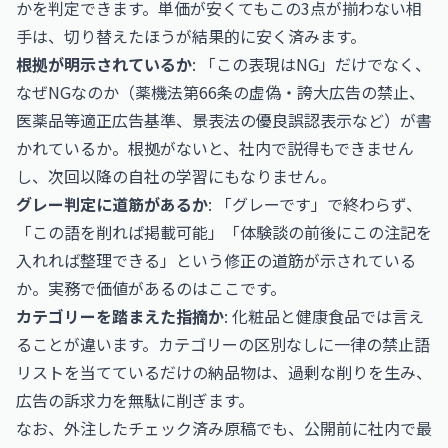
かを判定できます。単価が安くてもこの3点が揃わない相
手は、切り替えたほうが結果的に安く済みます。
根拠が明示されているか
: 「この表現はNG」だけでなく、
なぜNGなのか（薬機法第66条の虚偽・誇大広告の禁止、
医薬品等適正広告基準、景表法の優良誤認表示など）が書
かれているか。根拠がないと、社内で説得もできません
し、次回以降の自社の学習にもなりません。
グレー判定に道筋があるか
: 「グレーです」で終わらず、
「この語を削れば掲載可能」「体験談の前後にこの注記を
入れれば整理できる」という修正の道筋が示されている
か。実務で価値があるのはここです。
カテゴリーを踏まえた指摘か
: 化粧品と健康食品では言え
ることが違います。カテゴリーの区別なしに一律の禁止語
リストを当てているだけの納品物は、過剰な削りを生み、
広告の訴求力を無駄に削ぎます。
なお、外注したチェック済み原稿でも、公開前に社内で最