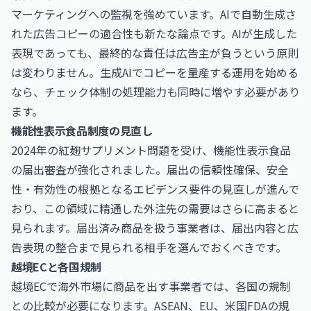
マーケティングへの監視を強めています。AIで自動生成さ
れた広告コピーの適合性も新たな論点です。AIが生成した
表現であっても、最終的な責任は広告主が負うという原則
は変わりません。生成AIでコピーを量産する運用を始める
なら、チェック体制の処理能力も同時に増やす必要があり
ます。
機能性表示食品制度の見直し
2024年の紅麹サプリメント問題を受け、機能性表示食品
の届出審査が強化されました。届出の信頼性確保、安全
性・有効性の根拠となるエビデンス要件の見直しが進んで
おり、この領域に精通した外注先の需要はさらに高まると
見られます。届出済み商品を扱う事業者は、届出内容と広
告表現の整合まで見られる相手を選んでおくべきです。
越境ECと各国規制
越境ECで海外市場に商品を出す事業者では、各国の規制
との比較が必要になります。ASEAN、EU、米国FDAの規