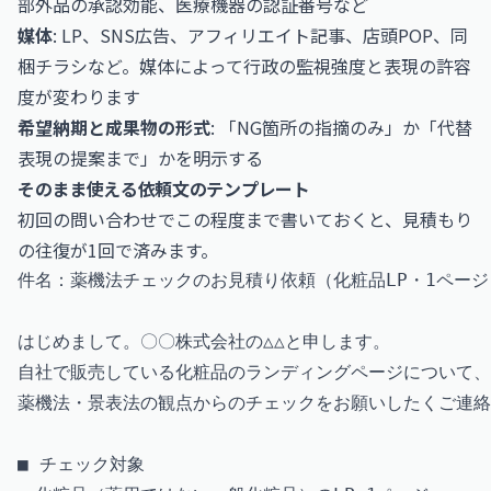
部外品の承認効能、医療機器の認証番号など
媒体
: LP、SNS広告、アフィリエイト記事、店頭POP、同
梱チラシなど。媒体によって行政の監視強度と表現の許容
度が変わります
希望納期と成果物の形式
: 「NG箇所の指摘のみ」か「代替
表現の提案まで」かを明示する
そのまま使える依頼文のテンプレート
初回の問い合わせでこの程度まで書いておくと、見積もり
の往復が1回で済みます。
件名：薬機法チェックのお見積り依頼（化粧品LP・1ページ）
はじめまして。〇〇株式会社の△△と申します。

自社で販売している化粧品のランディングページについて、

薬機法・景表法の観点からのチェックをお願いしたくご連絡
■ チェック対象
