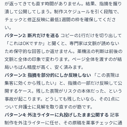
が返ってきても直す時間がありません。結果、指摘を握り
潰して公開してしまう。制作スケジュールを引く段階で、
チェックと修正反映に最低1週間の枠を確保してくださ
い。
パターン2: 断片だけを送る
コピーの1行だけを切り出して
「これはOKですか」と聞くと、専門家は文脈が読めない
ため保守的な回答しか返せません。薬機法の判断は前後の
文脈と全体の印象で変わります。ページ全体を渡すのが結
局いちばん精度が高く、安く済みます。
パターン3: 指摘を部分的にしか反映しない
「この表現は
集客に効くから残したい」と、指摘の一部だけ反映して公
開するケース。残した表現がリスクの本体だった、という
事故が起こります。どうしても残したいなら、その1点に
ついて弁護士に見解を取り直すのが筋です。
パターン4: 外注ライターに丸投げしたまま公開する
記事
制作を外注ライターに任せ、その原稿を薬事チェックに通