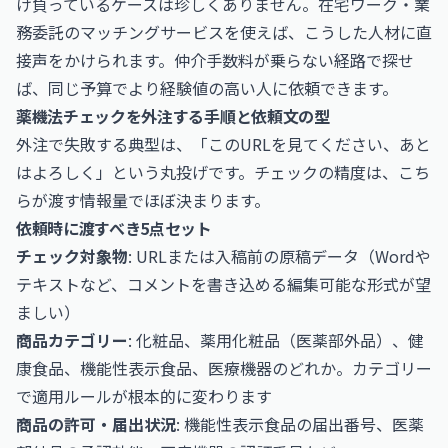
け負っているケースは珍しくありません。在宅ワーク・業
務委託のマッチングサービスを使えば、こうした人材に直
接声をかけられます。仲介手数料が乗らない経路で探せ
ば、同じ予算でより経験値の高い人に依頼できます。
薬機法チェックを外注する手順と依頼文の型
外注で失敗する典型は、「このURLを見てください、あと
はよろしく」という丸投げです。チェックの精度は、こち
らが渡す情報量でほぼ決まります。
依頼時に渡すべき5点セット
チェック対象物
: URLまたは入稿前の原稿データ（Wordや
テキストなど、コメントを書き込める編集可能な形式が望
ましい）
商品カテゴリー
: 化粧品、薬用化粧品（医薬部外品）、健
康食品、機能性表示食品、医療機器のどれか。カテゴリー
で適用ルールが根本的に変わります
商品の許可・届出状況
: 機能性表示食品の届出番号、医薬