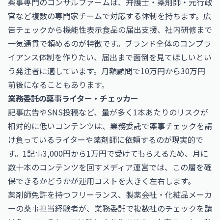
薬事専門のコンサルファームは、弁護士・薬剤師・元行政
官など複数の専門家チームで対応する体制を持ちます。広
告チェックから機能性表示食品の届出支援、社内研修まで
一気通貫で頼めるのが特徴です。ブランド全体のコンプラ
イアンス体制を作りたい、届出まで面倒を見てほしいとい
う発注者に適しています。月額顧問で10万円から30万円
前後になることもあります。
業務委託の薬事ライター・チェッカー
記事広告やSNS投稿など、量が多く1本あたりのリスクが
相対的に低いコンテンツは、業務委託で薬事チェックを請
け負っているライターや薬剤師に依頼するのが現実的で
す。1記事3,000円から1万円で受けてもらえるため、月に
数十本のコンテンツを回すメディア運営では、この層を確
保できるかどうかが運用コストを大きく左右します。
薬剤師免許を持つフリーランス、製薬会社・化粧品メーカ
ーの薬事担当経験者が、業務委託で複数社のチェックを請