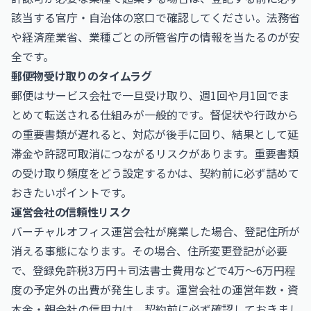
該当する官庁・自治体の窓口で確認してください。法務省
や
経済産業省
、業種ごとの所管省庁の情報を当たるのが安
全です。
郵便物受け取りのタイムラグ
郵便はサービス会社で一旦受け取り、週1回や月1回でま
とめて転送される仕組みが一般的です。督促状や行政から
の重要書類が遅れると、対応が後手に回り、結果として延
滞金や許認可取消につながるリスクがあります。重要書類
の受け取り頻度をどう設定するかは、契約前に必ず詰めて
おきたいポイントです。
運営会社の信頼性リスク
バーチャルオフィス運営会社が廃業した場合、登記住所が
消える事態になります。その場合、住所変更登記が必要
で、登録免許税3万円＋司法書士費用などで4万〜6万円程
度の予定外の出費が発生します。運営会社の運営年数・資
本金・親会社の信用力は、契約前に必ず確認しておきまし