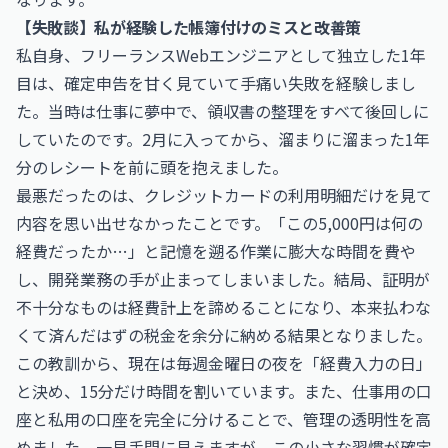
【失敗談】私が経験した帳簿付けのミスと改善策
私自身、フリーランスWebエンジニアとして独立した1年
目は、確定申告を甘く見ていて手痛い失敗を経験しまし
た。当時は仕事に夢中で、領収書の整理をすべて後回しに
していたのです。2月に入ってから、溜まりに溜まった1年
分のレシートを前に頭を抱えました。
最悪だったのは、クレジットカードの利用明細だけを見て
内容を思い出せなかったことです。「この5,000円は何の
経費だったか…」と記憶を遡る作業に膨大な時間を費や
し、開発業務の手が止まってしまいました。結局、証明が
不十分なものは経費計上を諦めることになり、本来払わな
くて済んだはずの税金を余分に納める結果となりました。
この教訓から、現在は毎週金曜日の夜を「経費入力の日」
と決め、15分だけ時間を割いています。また、仕事用の口
座と私用の口座を完全に分けることで、管理の透明性を高
めました。一見手間に見えますが、この小さな習慣が確定