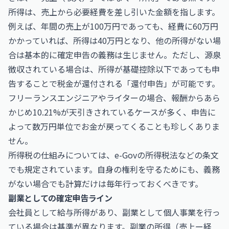
所得は、売上から必要経費を差し引いた金額を指します。
例えば、年間の売上が100万円であっても、経費に60万円
かかっていれば、所得は40万円となり、他の所得がない場
合は基本的に確定申告の義務は生じません。ただし、源泉
徴収されている場合は、所得が基礎控除以下であっても申
告することで税金が還付される「還付申告」が可能です。
フリーランスエンジニアやライターの場合、報酬からあら
かじめ10.21%が天引きされているケースが多く、申告に
よって数万円単位でお金が戻ってくることも珍しくありま
せん。
所得税の仕組みについては、e-Govの
所得税法
などの条文
でも規定されています。自身の権利を守るためにも、義務
がない場合でも計算だけは毎年行っておくべきです。
副業としての確定申告ライン
会社員として給与所得があり、副業として個人事業を行っ
ている場合は基準が異なります。副業の所得（売上ー経