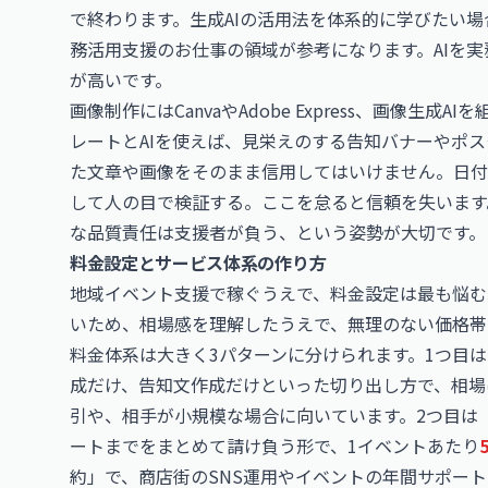
で終わります。生成AIの活用法を体系的に学びたい場
務活用支援のお仕事
の領域が参考になります。AIを
が高いです。
画像制作にはCanvaやAdobe Express、画像生
レートとAIを使えば、見栄えのする告知バナーやポス
た文章や画像をそのまま信用してはいけません。日付
して人の目で検証する。ここを怠ると信頼を失います
な品質責任は支援者が負う、という姿勢が大切です。
料金設定とサービス体系の作り方
地域イベント支援で稼ぐうえで、料金設定は最も悩む
いため、相場感を理解したうえで、無理のない価格帯
料金体系は大きく3パターンに分けられます。1つ目
成だけ、告知文作成だけといった切り出し方で、相場
引や、相手が小規模な場合に向いています。2つ目は
ートまでをまとめて請け負う形で、1イベントあたり
約」で、商店街のSNS運用やイベントの年間サポー