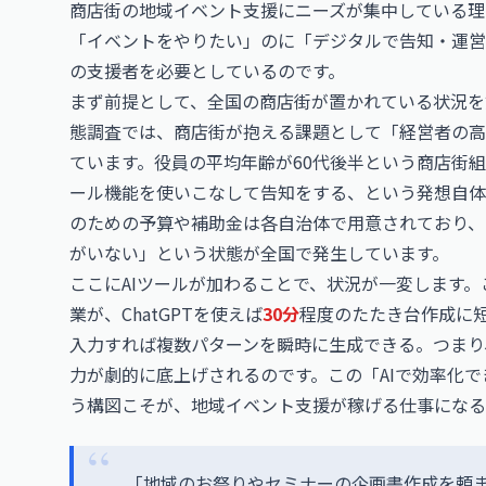
商店街の地域イベント支援にニーズが集中している理
「イベントをやりたい」のに「デジタルで告知・運営
の支援者を必要としているのです。
まず前提として、全国の商店街が置かれている状況を
態調査では、商店街が抱える課題として「経営者の高
ています。役員の平均年齢が60代後半という商店街組合も珍し
ール機能を使いこなして告知をする、という発想自体
のための予算や補助金は各自治体で用意されており、
がいない」という状態が全国で発生しています。
ここにAIツールが加わることで、状況が一変します
業が、ChatGPTを使えば
30分
程度のたたき台作成に
入力すれば複数パターンを瞬時に生成できる。つまり
力が劇的に底上げされるのです。この「AIで効率化
う構図こそが、地域イベント支援が稼げる仕事になる
「地域のお祭りやセミナーの企画書作成を頼