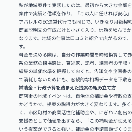
私が地域案件で実感したのは、最初から大きな金額を
案件で実績と信頼を作り、「この人に任せれば安心」
アパレルのEC運営代行でも同じで、いきなり月額契
商品説明文の作成だけと小さく入り、信頼を積んでか
なります。地域の仕事は口コミと紹介で広がるので、
す。
料金を決める際は、自分の作業時間を時給換算して赤
系の業務の相場感は、
著述家，記者，編集者の年収・
編集の単価水準を把握しておくと、告知文や企画書の
て消耗しないためにも、客観的な相場データを下敷き
補助金・行政予算を踏まえた提案の組み立て方
商店街の地域イベントは、自治体の補助金や行政の支
かどうかで、提案の説得力が大きく変わります。多く
く、市区町村の商業活性化補助金や、にぎわい創出の
支援者として価値を出すなら、「この補助金が使える
いう提案ができると強い。補助金の申請書類づくりま