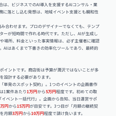
合は、ビジネスでのAI導入を支援する
AIコンサル・業
実務に落とし込む発想は、地域イベント支援とも親和性
成AIを組み合わせます。プロのデザイナーでなくても、テンプ
ターが短時間で作れる時代です。ただし、AIが生成し
や場所、料金といった事実情報は、必ず主催者に確認
。AIはあくまで下書きの効率化ツールであり、最終的
ポイントです。商店街は予算が潤沢ではないことが多
を設計する必要があります。
は「単発のスポット契約」。1つのイベントの企画書作
は1案件あたり
1万円
から
5万円
程度です。初めての取
「イベント一括代行」。企画から告知、当日運営サポ
5万円
から
15万円
が目安です。3つ目が「月額の継続契
トを月額
3万円
から
10万円
程度で請け負います。