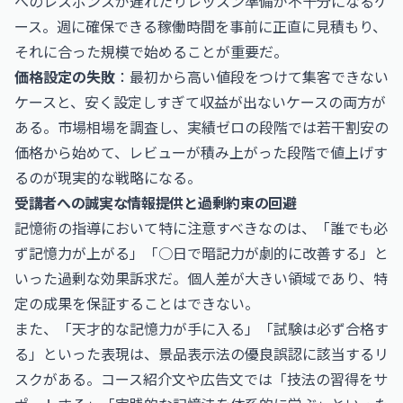
へのレスポンスが遅れたりレッスン準備が不十分になるケ
ース。週に確保できる稼働時間を事前に正直に見積もり、
それに合った規模で始めることが重要だ。
価格設定の失敗
：最初から高い値段をつけて集客できない
ケースと、安く設定しすぎて収益が出ないケースの両方が
ある。市場相場を調査し、実績ゼロの段階では若干割安の
価格から始めて、レビューが積み上がった段階で値上げす
るのが現実的な戦略になる。
受講者への誠実な情報提供と過剰約束の回避
記憶術の指導において特に注意すべきなのは、「誰でも必
ず記憶力が上がる」「○日で暗記力が劇的に改善する」と
いった過剰な効果訴求だ。個人差が大きい領域であり、特
定の成果を保証することはできない。
また、「天才的な記憶力が手に入る」「試験は必ず合格す
る」といった表現は、景品表示法の優良誤認に該当するリ
スクがある。コース紹介文や広告文では「技法の習得をサ