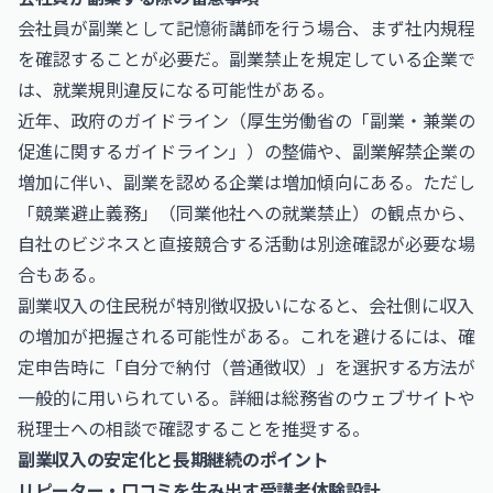
会社員が副業として記憶術講師を行う場合、まず社内規程
を確認することが必要だ。副業禁止を規定している企業で
は、就業規則違反になる可能性がある。
近年、政府のガイドライン（厚生労働省の「副業・兼業の
促進に関するガイドライン」）の整備や、副業解禁企業の
増加に伴い、副業を認める企業は増加傾向にある。ただし
「競業避止義務」（同業他社への就業禁止）の観点から、
自社のビジネスと直接競合する活動は別途確認が必要な場
合もある。
副業収入の住民税が特別徴収扱いになると、会社側に収入
の増加が把握される可能性がある。これを避けるには、確
定申告時に「自分で納付（普通徴収）」を選択する方法が
一般的に用いられている。詳細は
総務省のウェブサイト
や
税理士への相談で確認することを推奨する。
副業収入の安定化と長期継続のポイント
リピーター・口コミを生み出す受講者体験設計