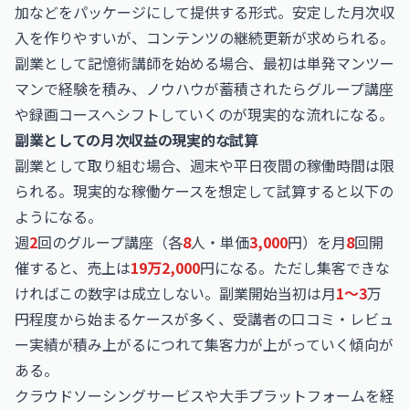
加などをパッケージにして提供する形式。安定した月次収
入を作りやすいが、コンテンツの継続更新が求められる。
副業として記憶術講師を始める場合、最初は単発マンツー
マンで経験を積み、ノウハウが蓄積されたらグループ講座
や録画コースへシフトしていくのが現実的な流れになる。
副業としての月次収益の現実的な試算
副業として取り組む場合、週末や平日夜間の稼働時間は限
られる。現実的な稼働ケースを想定して試算すると以下の
ようになる。
週
2
回のグループ講座（各
8
人・単価
3,000
円）を月
8
回開
催すると、売上は
19万2,000
円になる。ただし集客できな
ければこの数字は成立しない。副業開始当初は月
1〜3
万
円程度から始まるケースが多く、受講者の口コミ・レビュ
ー実績が積み上がるにつれて集客力が上がっていく傾向が
ある。
クラウドソーシングサービスや大手プラットフォームを経