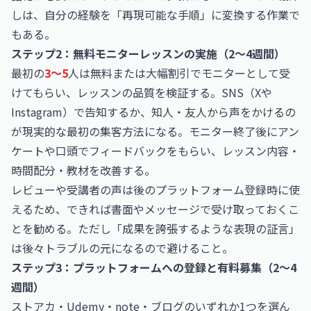
しは、自分の経験を「再現可能な手順」に変換する作業で
もある。
ステップ2：無料モニターレッスンの実施（2〜4週間）
最初の
3〜5
人は無料または大幅割引でモニターとして受
けてもらい、レッスンの品質を検証する。SNS（Xや
Instagram）で告知するか、知人・友人から声をかけるの
が現実的な最初の集客方法になる。モニター終了後にアン
ケートや口頭でフィードバックをもらい、レッスン内容・
時間配分・教材を改善する。
レビューや受講者の声は後のプラットフォーム登録時に使
えるため、できれば書面やメッセージで受け取っておくこ
とを勧める。ただし「成果を誇張するような表現の証言」
は後々トラブルの元になるので避けること。
ステップ3：プラットフォームへの登録と有料募集（2〜4
週間）
ストアカ・Udemy・note・ブログのいずれか1つを選ん