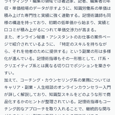
ライティング・編集の領域では
著述家、記者、編集者の年
収・単価相場
のデータが示すように、知識労働系の単価は
積み上げた専門性と実績に強く連動する。記憶術講師も同
様の構造を持っており、初期の低単価から始まり、実績と
口コミが積み上がるにつれて単価交渉力が高まる。
また、
オンライン秘書・アシスタントのお仕事
の案件ペー
ジで紹介されているように、「特定のスキルを持ちなが
ら、それを他者のために提供する」という副業の形は多様
化が進んでいる。記憶術指導もその一形態として、IT系・
クリエイティブ系とは異なる切り口でポジションを築きや
すい。
加えて、コーチング・カウンセリング系の業務については
キャリア・副業・人生相談のオンラインカウンセラー入門
が詳しく解説しており、知識型スキルをどのような形で商
品化するかのヒントが整理されている。記憶術指導もコー
チング的なアプローチを取り入れることで、継続的な関与