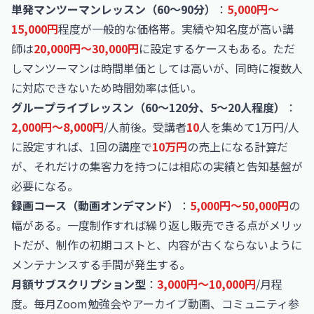
単発マンツーマンレッスン（60〜90分）
：
5,000円〜
15,000円
程度が一般的な価格帯。実績や知名度が高い講
師は
20,000円〜30,000円
に設定するケースもある。ただ
しマンツーマンは時間単価としては高いが、同時に複数人
に対応できないため時間効率は低い。
グループライブレッスン（60〜120分、5〜20人程度）
：
2,000円〜8,000円
/人前後。受講者
10
人を集めて1万円/人
に設定すれば、1回の講座で
10万円
の売上になる計算だ
が、それだけの集客力を持つには相応の実績と告知基盤が
必要になる。
録画コース（動画オンデマンド）
：
5,000円〜50,000円
の
幅がある。一度制作すれば繰り返し販売できる点がメリッ
トだが、制作の初期コストと、内容が古くならないように
メンテナンスする手間が発生する。
月額サブスクリプション型
：
3,000円〜10,000円
/月程
度。毎月Zoom勉強会やアーカイブ動画、コミュニティ参