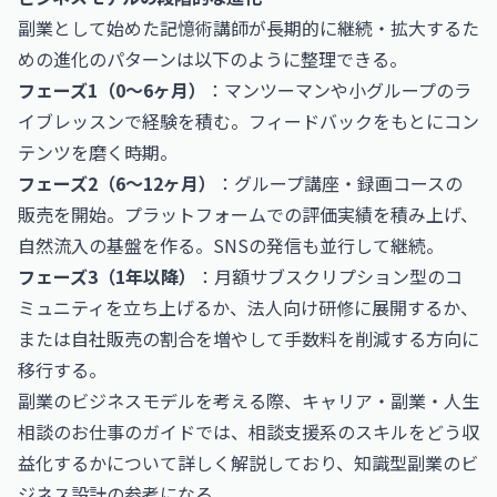
副業として始めた記憶術講師が長期的に継続・拡大するた
めの進化のパターンは以下のように整理できる。
フェーズ1（0〜6ヶ月）
：マンツーマンや小グループのラ
イブレッスンで経験を積む。フィードバックをもとにコン
テンツを磨く時期。
フェーズ2（6〜12ヶ月）
：グループ講座・録画コースの
販売を開始。プラットフォームでの評価実績を積み上げ、
自然流入の基盤を作る。SNSの発信も並行して継続。
フェーズ3（1年以降）
：月額サブスクリプション型のコ
ミュニティを立ち上げるか、法人向け研修に展開するか、
または自社販売の割合を増やして手数料を削減する方向に
移行する。
副業のビジネスモデルを考える際、
キャリア・副業・人生
相談のお仕事
のガイドでは、相談支援系のスキルをどう収
益化するかについて詳しく解説しており、知識型副業のビ
ジネス設計の参考になる。