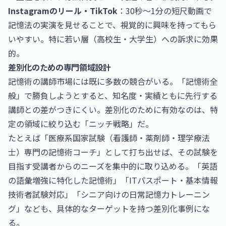
Instagramのリール・TikTok
：30秒〜1分の短尺動画で
記憶法の実演を見せることで、視覚的に興味を持ってもら
いやすい。特に若い層（高校生・大学生）への訴求に効果
的。
差別化のための専門領域設計
記憶術の講師市場には既に多数の競合がいる。「記憶術全
般」で勝負しようとすると、知名度・実績ともに先行する
講師との差がつきにくい。差別化のために有効なのは、特
定の領域に絞り込む「ニッチ戦略」だ。
たとえば「医療系国家試験（看護師・薬剤師・理学療法
士）専門の記憶術コーチ」として打ち出せば、その試験を
目指す受講者からのニーズを集中的に取り込める。「英語
の語彙増強に特化した記憶術」「ITパスポート・基本情報
技術者試験対応」「シニア向けの日常記憶力トレーニン
グ」なども、具体的なターゲットを持つ差別化事例にな
る。