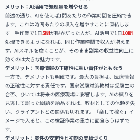
メリット：AI活用で処理量を増やせる
前述の通り、AIを使えば1問あたりの作業時間を圧縮でき
ます。これは時間あたりの収入を増やすことに直結しま
す。手作業で1日
5問
が限界だった人が、AI活用で1日
10問
処理できるようになれば、同じ作業時間で収入が増えま
す。AIスキルを磨くことが、そのまま副業の収益性向上に
効くのは大きな魅力です。
デメリット：医療情報の正確性に重い責任がともなう
一方で、デメリットも明確です。最大の負担は、医療情報
の正確性に対する責任です。国家試験対策教材は受験生の
合否、ひいては将来の医療現場に影響します。AIの誤りを
見逃して誤った問題を納品すれば、教材としての信頼を失
い、クライアントとの関係も切れます。「楽して稼ぐ」イ
メージで入ると、この検証作業の重さに面食らうはずで
す。
デメリット：案件の安定性と初期の実績づくり