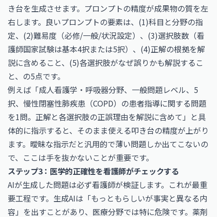
き台を生成させます。プロンプトの精度が成果物の質を左
右します。良いプロンプトの要素は、(1)科目と分野の指
定、(2)難易度（必修/一般/状況設定）、(3)選択肢数（看
護師国家試験は基本4択または5択）、(4)正解の根拠を解
説に含めること、(5)各選択肢がなぜ誤りかも解説するこ
と、の5点です。
例えば「成人看護学・呼吸器分野、一般問題レベル、5
択、慢性閉塞性肺疾患（COPD）の患者指導に関する問題
を1問。正解と各選択肢の正誤理由を解説に含めて」と具
体的に指示すると、そのまま使える叩き台の精度が上がり
ます。曖昧な指示だと汎用的で薄い問題しか出てこないの
で、ここは手を抜かないことが重要です。
ステップ3：医学的正確性を看護師がチェックする
AIが生成した問題は必ず看護師が検証します。これが最重
要工程です。生成AIは「もっともらしいが事実と異なる内
容」を出すことがあり、医療分野では特に危険です。薬剤