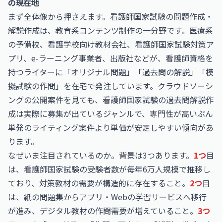
の現在地
まず全体像から押さえます。看護師国家試験の問題作成・
解説作成は、教育系コンテンツ制作の一分野です。医療系
の予備校、看護学校向け教材会社、看護師国家試験対策ア
プリ、e-ラーニング事業者、出版社などが、看護師資格を
持つライターに「オリジナル問題」「過去問の解説」「模
擬試験の作問」を在宅で発注しています。クラウドソーシ
ングの公開案件を見ても、看護師国家試験の過去問解説作
成は実際に募集が出ているジャンルで、専門性が高いぶん
単発のライティング案件より単価が安定しやすい傾向があ
ります。
なぜいま注目されているのか。背景は3つあります。
1つ
目
は、看護師国家試験の受験者数が毎年6万人規模で推移し
ており、対策教材の需要が構造的に存在すること。
2つ
目
は、紙の問題集からアプリ・Webの学習サービスへ移行
が進み、デジタル教材の作問需要が増えていること。
3つ