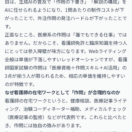
目は、生成AIの普及で「作問の下書き」「解説の構成」を
AIに任せられるようになり、1問あたりの制作コストが下
がったことで、外注作問の発注ハードルが下がったことで
す。
正直なところ、医療系の作問は「誰でもできる仕事」では
ありません。だからこそ、看護師免許と臨床知識を持つ人
にとっては参入障壁が味方になります。Webライティング
全般は単価が下落しやすいレッドオーシャンですが、看護
師国家試験の作問は「医療資格＋作問スキル＋AI活用」の
3点が揃う人が限られるため、相応の単価を維持しやすい
のが特徴です。
なぜ看護師の在宅ワークとして「作問」が合理的なのか
看護師の在宅ワークというと、健康相談、医療記事ライテ
ィング、治験コーディネーター補助、メディカルチェック
（医療記事の監修）などが代表例です。これらと比べたと
き、作問には独自の強みがあります。