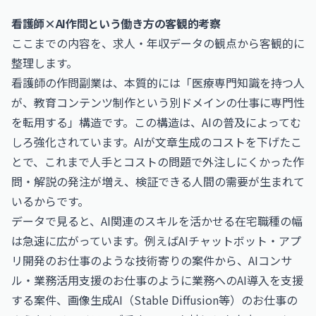
看護師×AI作問という働き方の客観的考察
ここまでの内容を、求人・年収データの観点から客観的に
整理します。
看護師の作問副業は、本質的には「医療専門知識を持つ人
が、教育コンテンツ制作という別ドメインの仕事に専門性
を転用する」構造です。この構造は、AIの普及によってむ
しろ強化されています。AIが文章生成のコストを下げたこ
とで、これまで人手とコストの問題で外注しにくかった作
問・解説の発注が増え、検証できる人間の需要が生まれて
いるからです。
データで見ると、AI関連のスキルを活かせる在宅職種の幅
は急速に広がっています。例えば
AIチャットボット・アプ
リ開発のお仕事
のような技術寄りの案件から、
AIコンサ
ル・業務活用支援のお仕事
のように業務へのAI導入を支援
する案件、
画像生成AI（Stable Diffusion等）のお仕事
の