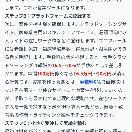
します。これが営業ツールになります。
ステップB：プラットフォームに登録する
次に、案件を探す場を確保します。クラウドソーシングサ
イト、医療系専門のスキルシェアサービス、看護師向け求
人サイトの在宅ワーク枠などに登録します。プロフィール
には看護師免許・臨床経験年数・得意分野・AI活用ができ
る旨を明記します。手数料の話を補足すると、大手クラウ
ドソーシングは報酬の
16.5
〜
20%
が手数料として差し引
かれます。年間
100万円
稼ぐなら
16.5万円
〜
20万円
が消え
る計算です。実績を作ったあとは、
手数料0%
で直接取引
できる在宅ワーク仲介サイトに本命案件を移していくの
が、手取りを最大化する合理的な戦略です。在宅ワークの
求人を一覧で探すなら
@SOHO 求人一覧
から、医療・教
育系の作問・ライティング案件をチェックできます。
ステップC：小さく受注して実績を積む
最初は単価が低くても、まず受注して実績と評価を積みま