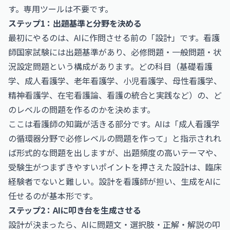
す。専用ツールは不要です。
ステップ1：出題基準と分野を決める
最初にやるのは、AIに作問させる前の「設計」です。看護
師国家試験には出題基準があり、必修問題・一般問題・状
況設定問題という構成があります。どの科目（基礎看護
学、成人看護学、老年看護学、小児看護学、母性看護学、
精神看護学、在宅看護論、看護の統合と実践など）の、ど
のレベルの問題を作るのかを決めます。
ここは看護師の知識が活きる部分です。AIは「成人看護学
の循環器分野で必修レベルの問題を作って」と指示されれ
ば形式的な問題を出しますが、出題頻度の高いテーマや、
受験生がつまずきやすいポイントを押さえた設計は、臨床
経験者でないと難しい。設計を看護師が担い、生成をAIに
任せるのが基本形です。
ステップ2：AIに叩き台を生成させる
設計が決まったら、AIに問題文・選択肢・正解・解説の叩