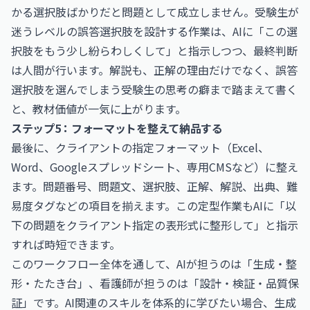
かる選択肢ばかりだと問題として成立しません。受験生が
迷うレベルの誤答選択肢を設計する作業は、AIに「この選
択肢をもう少し紛らわしくして」と指示しつつ、最終判断
は人間が行います。解説も、正解の理由だけでなく、誤答
選択肢を選んでしまう受験生の思考の癖まで踏まえて書く
と、教材価値が一気に上がります。
ステップ5：フォーマットを整えて納品する
最後に、クライアントの指定フォーマット（Excel、
Word、Googleスプレッドシート、専用CMSなど）に整え
ます。問題番号、問題文、選択肢、正解、解説、出典、難
易度タグなどの項目を揃えます。この定型作業もAIに「以
下の問題をクライアント指定の表形式に整形して」と指示
すれば時短できます。
このワークフロー全体を通して、AIが担うのは「生成・整
形・たたき台」、看護師が担うのは「設計・検証・品質保
証」です。AI関連のスキルを体系的に学びたい場合、生成