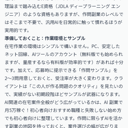
理論まで踏み込む
E資格（JDLA ディープラーニング エン
ジニア）
のような資格もありますが、作問副業のレベルで
はそこまで不要で、汎用AIを日常的に触って慣れるほうが
実用的です。
準備しておくこと：作業環境とサンプル
在宅作業の環境はシンプルで構いません。PC、安定した
ネット回線、AIツールのアカウント（無料版でも始められ
ますが、量産するなら有料版が効率的です）があれば十分
です。加えて、応募時に提示できる「作問サンプル」を
2〜3問用意しておくと、受注率が大きく変わります。クラ
イアントは「この人が作る問題のクオリティ」を見たいの
で、実績がない初期段階ほどサンプルが武器になります。
AI関連の在宅案件全般がどう広がっているかは、
AI 副業で
月5万稼ぐ！初心者向けおすすめ職種と失敗しない始め方
でも初心者向けに整理しています。作問に限らずAIを活か
す副業の地図を持っておくと、案件選びの幅が広がりま