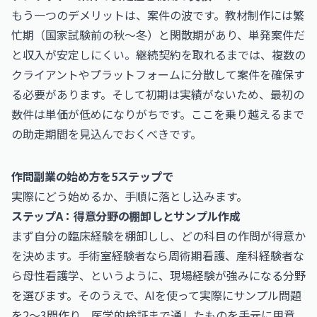
もう一つのデメリットは、案件の波です。教材制作には繁
忙期（国家試験前の秋〜冬）と閑散期があり、単発案件だ
と収入が安定しにくい。継続契約を取れるまでは、複数の
クライアントやプラットフォームに分散して案件を確保す
る必要があります。そして初期は実績がないため、最初の
数件は単価が低めになりがちです。ここを乗り越えるまで
の助走期間を見込んでおくべきです。
作問副業の始め方を5ステップで
実際にどう始めるか、手順に落とし込みます。
ステップA：得意分野の棚卸しとサンプル作成
まず自分の臨床経験を棚卸しし、どの科目の作問が得意か
を決めます。手術室経験者なら周術期看護、産科経験者な
ら母性看護学、というように、現場経験が強みになる分野
を選びます。そのうえで、AIを使って実際にサンプル問題
を2〜3問作り、医学的検証まで通したものを手元に用意