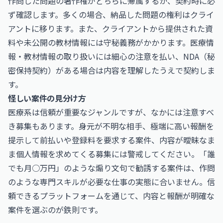
作問した問題の著作権がどちらに帰属するか、契約時に必
ず確認します。多くの場合、納品した問題の権利はクライ
アントに移ります。また、クライアントから提供された資
料や未公開の教材情報には守秘義務がかかります。医療情
報・教材情報の取り扱いには細心の注意を払い、NDA（秘
密保持契約）がある場合は内容を理解したうえで契約しま
す。
怪しい案件の見分け方
医療系は信頼が重要なジャンルですが、なかには注意すべ
き募集もあります。身元が不明な相手、極端に高い報酬を
提示して前払いや登録料を要求する案件、内容が曖昧なま
ま個人情報を求めてくる募集には警戒してください。「誰
でも月○万円」のような煽り文句で勧誘する案件は、作問
のような専門スキルが必要な仕事の実態に合いません。信
頼できるプラットフォームを通じて、内容と報酬が明確な
案件を選ぶのが鉄則です。