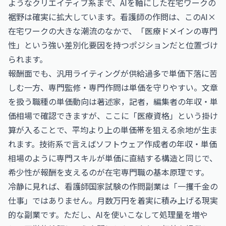
ようなクリエイティブ系まで、AIを軸にした在宅ワークの
裾野は確実に拡大しています。看護師の作問は、このAI×
在宅ワークの大きな潮流のなかで、「医療ドメインの専門
性」という強い差別化要因を持つポジションだと位置づけ
られます。
報酬面でも、汎用ライティングが供給過多で単価下落に苦
しむ一方、専門監修・専門作問は単価を守りやすい。文章
を扱う職種の単価動向は
著述家，記者，編集者の年収・単
価相場
で確認できますが、ここに「医療資格」という掛け
算が入ることで、平均より上の単価帯を狙える余地が生ま
れます。技術系で言えば
ソフトウェア作成者の年収・単価
相場
のように専門スキルが単価に直結する構造と同じで、
希少性が報酬を支えるのが在宅専門職の基本原理です。
冷静に見れば、看護師国家試験の作問副業は「一攫千金の
仕事」ではありません。月数万円を着実に積み上げる現実
的な副業です。ただし、AIを使いこなして処理量を増や