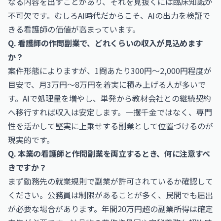
なる内容を出すことがあり、それを見抜くには臨床知識が
不可欠です。むしろAI時代だからこそ、AIの出力を検証で
きる看護師の価値が高まっています。
Q. 看護師の作問副業で、どれくらいの収入が見込めます
か？
案件形態によりますが、1問あたり300円〜2,000円程度が
目安で、月3万円〜8万円を着実に積み上げる人が多いで
す。AIで処理量を増やし、単発から教材会社との継続契約
へ移行すれば収入は安定します。一攫千金ではなく、専門
性を活かして堅実に上乗せする副業として位置づけるのが
現実的です。
Q. 本業の看護師と作問副業を両立するとき、何に注意すべ
きですか？
まず勤務先の就業規則で副業が許可されているか確認して
ください。公務員は制限があることが多く、民間でも届出
が必要な場合があります。年間20万円超の副業所得は確定