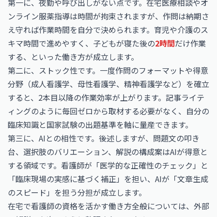
第一に、夜勤や呼び出しがない点です。在宅医療相談やオ
ンライン服薬指導は時間が拘束されますが、作問は納期さ
え守れば作業時間を自分で決められます。育児や介護のス
キマ時間で進めやすく、子どもが寝た後の
2時間
だけ作業
する、といった働き方が成立します。
第二に、ストック性です。一度作問のフォーマットや得意
分野（成人看護学、母性看護学、精神看護学など）を確立
すると、2本目以降の作業効率が上がります。記事ライテ
ィングのように毎回ゼロから取材する必要がなく、自分の
臨床知識と国家試験の出題基準を軸に量産できます。
第三に、AIとの相性です。後述しますが、問題文の叩き
台、選択肢のバリエーション、解説の構成案はAIが得意と
する領域です。看護師が「医学的な正確性のチェック」と
「臨床現場の実感に基づく補正」を担い、AIが「文章生成
のスピード」を担う分担が成立します。
在宅で看護師の資格を活かす働き方全般については、外部