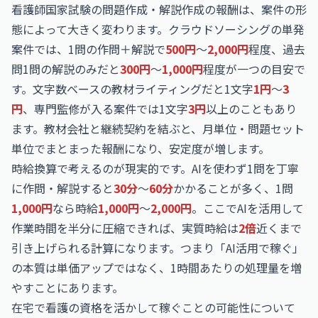
看護師国家試験の問題作成・解説作成の報酬は、案件の形
態によって大きく変わります。クラウドソーシングの単発
案件では、1問の作問＋解説で
500円
〜
2,000円
程度、過去
問1問の解説のみだと
300円
〜
1,000円
程度が一つの目安で
す。文字数ベースの教材ライティングだと1文字
1円
〜
3
円
、専門監修が入る案件では1文字
3円
以上のこともあり
ます。教材会社と継続契約を結ぶと、月単位・問題セット
単位でまとまった報酬になり、安定度が増します。
時給換算で考えるのが現実的です。AIを使わず1問を丁寧
に作問・解説すると
30分
〜
60分
かかることが多く、1問
1,000円
なら時給
1,000円
〜
2,000円
。ここでAIを活用して
作業時間を半分に圧縮できれば、実質時給は
2倍
近くまで
引き上げられる計算になります。つまり「AI活用で稼ぐ」
の本質は単価アップではなく、1時間あたりの処理量を増
やすことにあります。
在宅で看護の資格を活かして稼ぐことの可能性について