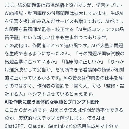
ます。紙の問題集は市場が縮小傾向ですが、学習アプリ・
Web模試・動画講座の付属問題は拡大しています。生成AI
を学習支援に組み込んだサービスも増えており、AIが出し
た問題を看護師が監修・校正する「AI生成コンテンツの品
質保証」という新しい仕事も生まれつつあります。
この変化は、作問者にとって追い風です。AIが大量に問題
を生成できるようになったぶん、「その問題が国家試験の
出題基準に合っているか」「臨床的に正しいか」「ひっか
け選択肢として妥当か」を判断できる看護師の価値が相対
的に上がっているからです。AIの普及は作問者の仕事を奪
うのではなく、作問者の役割を「書く人」から「監修・設
計する人」へシフトさせていると言えます。
AIを作問に使う具体的な手順とプロンプト設計
ここからが本題です。AIをどう使えば作問が効率化できる
のか、実務的なステップで解説します。使うAIは
ChatGPT、Claude、Geminiなどの汎用生成AIで十分で