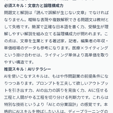
必須スキル：文章力と論理構成力
問題文と解説は「読んで誤解が生じない文章」でなければ
なりません。曖昧な表現や複数解釈できる問題文は教材と
して失格です。簡潔で正確な日本語を書く力、受験生が理
解しやすい解説を組み立てる論理構成力が問われます。こ
の点は、文章を生業とする
著述家，記者，編集者の年収・
単価相場
のデータも参考になります。医療×ライティング
という掛け合わせは、ライティング単体より高単価を取り
やすい構造です。
推奨スキル：AIリテラシー
AIを使いこなすスキルは、もはや作問副業の前提条件にな
りつつあります。プロンプトを工夫して欲しいアウトプッ
トを引き出す力、AIの出力の誤りを見抜く力、AIに任せる
工程と人間がやる工程を切り分ける判断力です。これらは
特別な技術というより「AIとの分業設計」の感覚です。本
格的にAIスキルを伸ばしたい人は、ディープラーニングの