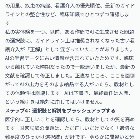
の用量、疾患の病態、看護介入の優先順位、最新のガイド
ラインとの整合性など、臨床知識でひとつずつ確認しま
す。
私の実体験を一つ。以前、ある作問でAIに生成させた問題
の選択肢に、ガイドライン上は推奨されなくなった古い看
護介入が「正解」として混ざっていたことがありました。
AIの学習データに古い情報が含まれていたためです。臨床
から離れていた時期だったので一瞬迷いましたが、最新の
文献を確認して修正しました。正直なところ、ここを面倒
がってAIの出力をそのまま納品する人がいたら、教材とし
ての信頼性は崩壊します。AIは下書き、最終責任は人間、
という線引きは絶対に崩してはいけません。
ステップ4：選択肢と解説をブラッシュアップする
医学的に正しいことを確認したら、教材としての質を高め
ます。国家試験の問題は、ただ正しいだけでなく「適切な
難易度のひっかけ選択肢」が肝です。明らかに間違いと分