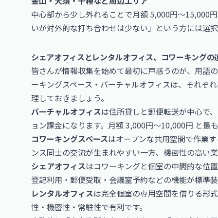
金山・大須・千種など周辺エリア
中心部から少し外れることで月額 5,000円〜15,0
いが対外的な打ち合わせは少ない」という方には選択
シェアオフィスとレンタルオフィス、コワーキングの
皆さんが情報収集を始めて最初に戸惑うのが、用語の
ーキングスペース・バーチャルオフィスは、それぞれ
理しておきましょう。
バーチャルオフィス
は住所貸しと郵便転送が中心で、
ョン課金になります。月額 3,000円〜10,000円
コワーキングスペース
はオープンな共用空間で作業す
ンス同士の交流が生まれやすい一方、機密性の高い業
シェアオフィス
はコワーキングと個室の中間的な位置
登記利用・郵便受取・会議室予約などの機能が標準装
レンタルオフィス
は完全個室の専用空間を借りる形式
性・機密性・常駐性で有利です。