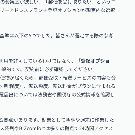
の会議室が欲しい」「郵便を受け取りたい」というニ
リーアドレスプラン＋登記オプションが現実的な選択
基準は以下の5つでした。皆さんが選定する際の参考
利用を許可しているわけではなく、
「登記オプショ
一般的です。契約前に必ず確認してください。
便物が届くため、郵便受取・転送サービスの内容も合
ヶ月 程度）、転送頻度、転送料金がプランに含まれる
種届出については
法務省
や
国税庁
の公式情報を確認し
れる拠点があります。副業として朝晩や週末に作業した
列やBIZcomfortは多くの拠点で24時間アクセス