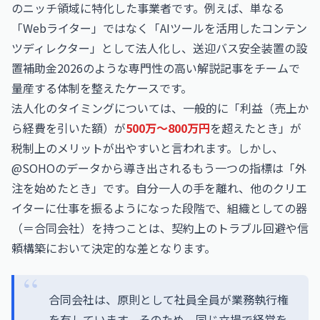
のニッチ領域に特化した事業者です。例えば、単なる
「Webライター」ではなく「AIツールを活用したコンテン
ツディレクター」として法人化し、
送迎バス安全装置の設
置補助金2026
のような専門性の高い解説記事をチームで
量産する体制を整えたケースです。
法人化のタイミングについては、一般的に「利益（売上か
ら経費を引いた額）が
500万〜800万円
を超えたとき」が
税制上のメリットが出やすいと言われます。しかし、
@SOHOのデータから導き出されるもう一つの指標は「外
注を始めたとき」です。自分一人の手を離れ、他のクリエ
イターに仕事を振るようになった段階で、組織としての器
（＝合同会社）を持つことは、契約上のトラブル回避や信
頼構築において決定的な差となります。
合同会社は、原則として社員全員が業務執行権
を有しています。そのため、同じ立場で経営を