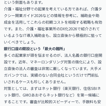
という側面もあります。
介護・福祉分野での起業を考えている方であれば、
介護タ
クシー開業ガイド2026
などの情報を参考に、補助金や助
成金を活用してこれらの初期コストを相殺する戦略も有効
です。また、
介護・福祉事業所のDX化2026
で紹介されて
いるようなIT導入補助金も、設立直後から積極的に狙って
いくべきでしょう。
銀行口座の開設という「最大の難所」
多くの起業家が頭を悩ませるのが、法人名義の銀行口座開
設です。近年、マネーロンダリング対策の強化により、設
立直後の法人の審査は非常に厳しくなっています。大手メ
ガバンクでは、実績のない合同会社というだけで門前払
いされるケースも珍しくありません。
対策としては、まずはネット銀行（楽天銀行、住信SBIネ
ット銀行、GMOあおぞらネット銀行など）を第一候補に
することです。審査が比較的スピーディーで、手数料も安