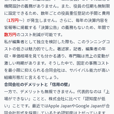
機関設計の義務がありません。また、役員の任期も無制限
に設定できるため、数年ごとの役員重任登記の手間と費用
（
1万円
〜）が発生しません。さらに、毎年の決算内容を
官報等に掲載する「決算公告」の義務もないため、年間で
数万円
のコスト削減が可能です。
私が編集者として独立を検討した際も、このランニングコ
ストの低さは魅力的でした。
著述家，記者，編集者の年
収・単価相場
を見ても分かる通り、専門職は売上の変動が
激しい時期があります。そうした中で、固定の事務コスト
を最小限に抑えられる合同会社は、サバイバル能力が高い
組織形態だと言えるでしょう。
合同会社のデメリットと「信用の壁」
一方で、デメリットも無視できません。代表的なのは「上
場ができない」ことと、株式会社に比べて「認知度が低
い」ことです。最近ではApple JapanやGoogle Japanが合
同会社形式を採用しているため認知度は上がっています