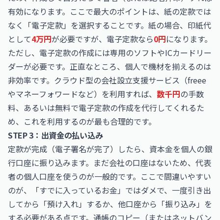
有効になります。ここで最大のポイントは、紙の定款では
なく「電子定款」を選択することです。紙の場合、印紙代
として
4万円
が必要ですが、電子定款なら
0円
になります。
ただし、電子定款の作成には専用のソフトやICカードリー
ダーが必要です。正直なところ、個人で機材を揃えるのは
非効率です。クラウド型の会社設立支援サービス（freee
やマネーフォワードなど）を利用すれば、
数千円
の手数
料、あるいは無料で電子定款の作成を代行してくれるた
め、これを利用するのが最も合理的です。
STEP 3：出資金の払い込み
定款が完成（電子署名が完了）したら、資本金を個人の銀
行口座に振り込みます。まだ会社の口座はないため、代表
者の個人口座を使うのが一般的です。ここで間違いやすい
のが、「すでに入っているお金」ではダメで、一度引き出
してから「預け入れ」するか、他口座から「振り込み」を
する必要がある点です。通帳のコピー（またはネットバン