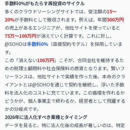
手数料0%がもたらす再投資のサイクル
多くのクラウドソーシングサイトでは、受注額の
15〜
20%
が手数料として徴収されます。例えば、年間
500万円
の売上があるエンジニアが、他社サイトを使っていると
75万〜100万円
が消えていく計算です。これに対し、
@SOHOは
手数料0%
（直接契約モデル）を採用していま
す。
この「消えない
100万円
」こそが、合同会社を維持するた
めの税理士顧問料や社会保険料の原資となります。賢いフ
リーランスは、他社サイトで実績を作った後、本命のクラ
イアントとは@SOHOを通じて契約を継続し、浮いた手数
料を法人化のコストに充てています。この循環を作れるか
どうかが、個人事業主で終わるか、経営者として飛躍する
かの分岐点です。
2026年に法人化すべき業種とタイミング
データを見ると、特に法人化後の成長が著しいのは、特定