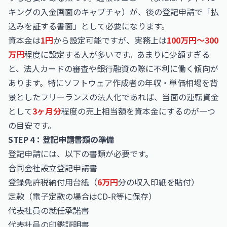
キングの入金画面のキャプチャ）が、後の登記申請で「払
込みを証する書面」として必要になります。
資本金は
1円
から設定可能ですが、実務上は
100万円〜300
万円
程度に設定する人が多いです。あまりに少額すぎる
と、法人カードの審査や銀行融資の際に不利に働く傾向が
あります。特に
ソフトウェア作成者の年収・単価相場
を背
景としたフリーランスの法人化であれば、当面の運転資金
として
3ヶ月分
程度の売上相当額を資本金にするのが一つ
の目安です。
STEP 4：登記申請書類の準備
登記申請には、以下の書類が必要です。
合同会社設立登記申請書
登録免許税納付用台紙（
6万円
分の収入印紙を貼付）
定款（電子定款の場合はCD-R等に保存）
代表社員の就任承諾書
代表社員の印鑑証明書