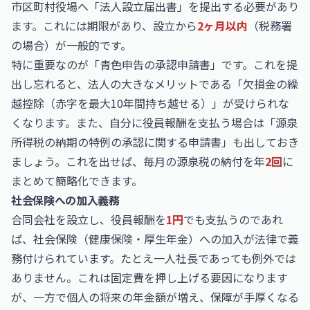
市区町村役場へ「法人設立届出書」を提出する必要があり
ます。これには期限があり、設立から
2ヶ月以内
（税務署
の場合）が一般的です。
特に重要なのが「青色申告の承認申請書」です。これを提
出し忘れると、法人の大きなメリットである「欠損金の繰
越控除（赤字を最大10年間持ち越せる）」が受けられな
くなります。また、自分に役員報酬を支払う場合は「源泉
所得税の納期の特例の承認に関する申請書」も出しておき
ましょう。これを出せば、毎月の源泉税の納付を年
2回
に
まとめて簡略化できます。
社会保険への加入義務
合同会社を設立し、役員報酬を
1円
でも支払うのであれ
ば、社会保険（健康保険・厚生年金）への加入が法律で義
務付けられています。たとえ一人社長であっても例外では
ありません。これは固定費を押し上げる要因になります
が、一方で個人の将来の年金額が増え、保障が手厚くなる