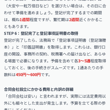
（大安や一粒万倍日など）を選びたい場合は、その日に合
わせて準備を進めましょう。登記が完了するまでの期間
は、概ね
1週間
程度ですが、繁忙期は
2週間
近くかかるこ
ともあります。
STEP 6：登記完了と登記事項証明書の取得
登記が完了したら、法務局で「登記事項証明書（登記簿謄
本）」と「印鑑証明書」を取得します。これらは、銀行口
座の開設、事務所の契約、税務署への届け出など、あらゆ
る場面で必要になります。予備を含めて各
3〜5通
程度取得
しておくと、後の手続きがスムーズです。1通あたりの手
数料は
450円〜600円
です。
合同会社設立にかかる費用と内訳の詳細
「合同会社は安い」と言われますが、実際には法定費用以
外にも細々とした支出が発生します。予算を立てる際の参
考にしてください。