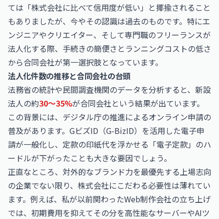
ては「株式会社に比べて信用度が低い」と揶揄されること
もありましたが、今やその認識は過去のものです。特にエ
ンジニアやクリエイター、そして専門職のフリーランスが
法人化する際、手続きの簡便さとランニングコストの低さ
から合同会社が第一選択肢となっています。
法人化件数の推移と合同会社の台頭
法務省の統計や民間調査機関のデータを分析すると、新設
法人の約
30〜35%
が合同会社という結果が出ています。
この背景には、デジタル庁の推進によるオンライン申請の
普及があります。GビズID（G-BizID）を活用した電子申
請が一般化し、定款の印紙代を浮かせる「電子定款」のハ
ードルが下がったことも大きな要因でしょう。
正直なところ、対外的なブランド力を最優先する上場志向
の企業でない限り、株式会社にこだわる必要性は薄れてい
ます。例えば、私が以前関わったWeb制作会社の立ち上げ
では、初期費用を抑えてその分を高性能なサーバーやAIツ