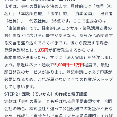
まずは、会社の骨組みを決めます。具体的には「商号（社
名）」「本店所在地」「事業目的」「資本金額」「出資者
（社員）」「代表社員」の6点です。ここで重要なのは
「事業目的」です。将来的に
AIコンサル・業務活用支援の
お仕事
などに広げる可能性があるなら、あらかじめ関連す
る文言を盛り込んでおくべきです。後から変更する場合、
登録免許税として
3万円
が都度発生するからです。
基本事項が決まったら、すぐに「法人実印」を発注しまし
ょう。最近はネット通販で
5,000円〜1万円
程度で、最短
即日発送のサービスがあります。登記申請には必ず印鑑が
必要になるため、これが届かないと全ての作業がストップ
してしまいます。
STEP 2：定款（ていかん）の作成と電子認証
定款は「会社の憲法」とも呼ばれる最重要書類です。合同
会社の場合、株式会社と違って公証役場での認証が不要な
ため、作成して自分たちで署名（または記名押印）すれば