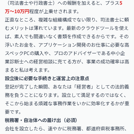
（司法書士や行政書士）への報酬を加えると、プラス
5
万〜10万円
程度が上乗せされます。
正直なところ、複雑な組織構成でない限り、司法書士に頼
むメリットは薄れています。最新のクラウドツールを使え
ば、素人でも間違いなく書類を作成できるからです。その
浮いたお金を、
アプリケーション開発のお仕事
に必要な高
スペックPCの購入や、プロのアドバイザーである
中小企
業診断士
への経営相談に充てる方が、事業の成功確率は高
まると私は考えます。
設立後に必要な手続きと運営上の注意点
登記が完了した瞬間、あなたは「経営者」としての法的義
務を負うことになります。設立して満足するのではなく、
そこから始まる煩雑な事務作業をいかに効率化するかが重
要です。
税務署・自治体への届け出（必須）
会社を設立したら、速やかに税務署、都道府県税事務所、