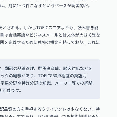
は、月に1〜2件こなすというペースが現実的だ。
安とされる。しかしTOEICスコアよりも、読み書き能
書は会話英語やビジネスメールとは文体が大きく異な
囲を定義するために独特の構文を持っており、これに
す。翻訳の品質管理、翻訳者育成、顧客対応などを
クの経験があり、TOEIC850点程度の英語力
化学系分野や特許分野の知識、メーカー等での経験
も可能です。
訳品質の方を重視するクライアントは少なくない。特
が不可欠であり、TOEIC高得点でも技術知識が不足