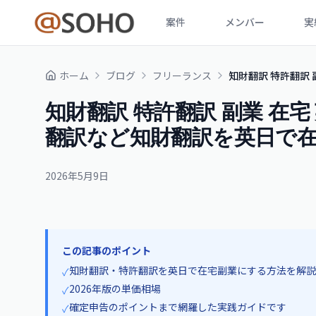
案件
メンバー
実
ホーム
ブログ
フリーランス
知財翻訳 特許翻訳 
知財翻訳 特許翻訳 副業 在宅 
翻訳など知財翻訳を英日で
2026年5月9日
この記事のポイント
知財翻訳・特許翻訳を英日で在宅副業にする方法を解説
✓
2026年版の単価相場
✓
確定申告のポイントまで網羅した実践ガイドです
✓