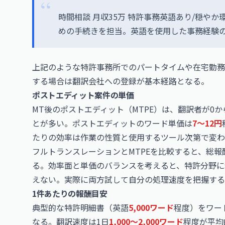
時間相談 月収35万 特許事務英語あり/穏やか
めの手続きを担当。英語を使用した事務経験の
上記のような特許事務所でのパートタイムや在宅勤務
する場合は翻訳会社への登録が基本経路となる。
ポストエディット案件の単価
MT後のポストエディット（MTPE）は、翻訳者が0
とが多い。ポストエディットのワード単価は
7〜12円
たりの効率は作業の性質と使用するツール次第で変わ
フルトランスレーションとMTPEを比較すると、総
る。効率面と単価のバランスを考えると、特許分野に
えない。実際に両方試して自分の処理速度を把握する
1件あたりの報酬目安
典型的な特許明細書（英語
5,000ワード
程度）をワー
なる。翻訳速度は1日
1,000〜2,000ワード
程度が平均