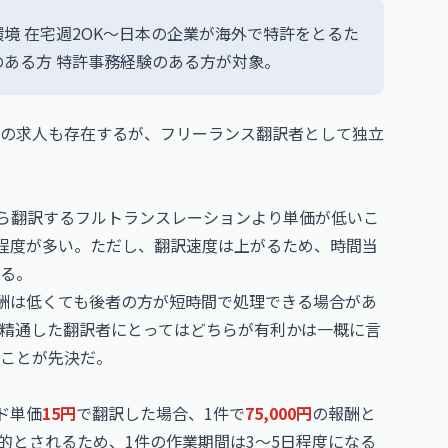
環境 在宅週2OK〜日本の企業が海外で特許をとるた
ある方 特許事務経験のある方が対象。
の求人も存在するが、フリーランス翻訳者として独立
から翻訳するフルトランスレーションより単価が低いこ
程度が多い。ただし、翻訳速度は上がるため、時間当
る。
報酬は低くても後者の方が短時間で処理できる場合があ
精通した翻訳者にとってはどちらが有利かは一概に言
ことが先決だ。
ド単価
15円
で翻訳した場合、1件で
75,000円
の報酬と
的とされるため、1件の作業期間は3〜5日程度になる