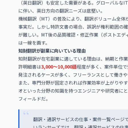
（英日翻訳）も安定した需要がある。グローバルなI
に伴い、英日方向の翻訳ニーズは底堅い。
機械翻訳（MT）の普及により、翻訳ボリューム全体
事実だ。しかし特許文書の場合、誤訳が権利範囲の確
が難しい。MT後の品質確認・修正作業（ポストエデ
は一線を画す。
知財翻訳が副業に向いている理由
知財翻訳が在宅副業に適している理由は、納期と作業
許明細書は
3,000〜10,000語
程度が多く、案件単位で
発注されるケースが多く、フリーランスとして働きや
また、専門分野が固定されれば作業効率が上がりやす
オといった分野の知識を持つエンジニアや研究者にと
フィールドだ。
翻訳・通訳サービスの仕事・案件一覧ページ
いランサーズでは、翻訳・通訳サービスの仕