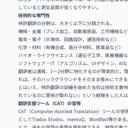
していると訳文品質が低くなりやすい。
技術的な専門性
特許翻訳の分野は、大きく以下に分類される。
機械・金属（プレス加工、自動車部品、工作機械など
電気・電子（半導体、回路設計、通信技術など）
化学・材料（有機合成、高分子材料、医薬品など）
バイオ・ライフサイエンス（遺伝子工学、医療機器な
ソフトウェア・IT（アルゴリズム、UIデザイン、AI
翻訳者は通常、1〜2分野に特化するのが現実的だ。
れば、そのバックグラウンドをそのまま強みにできる
とはいえ、特許翻訳の訓練を始めた当初は技術文書特
れているのに意味が取れない」という経験をした人は
翻訳支援ツール（CAT）の習得
CAT（Computer-Assisted Translati
としてTrados Studio、memoQ、Wordfas
とで、過去の訳語や表現を再利用できる。特許文書で