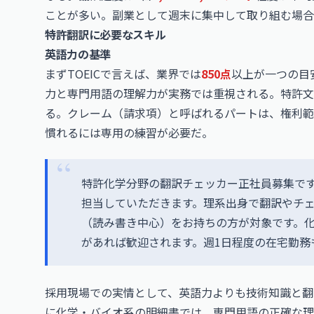
ことが多い。副業として週末に集中して取り組む場合
特許翻訳に必要なスキル
英語力の基準
まずTOEICで言えば、業界では
850点
以上が一つの目
力と専門用語の理解力が実務では重視される。特許文
る。クレーム（請求項）と呼ばれるパートは、権利範
慣れるには専用の練習が必要だ。
特許化学分野の翻訳チェッカー正社員募集で
担当していただきます。理系出身で翻訳やチェッ
（読み書き中心）をお持ちの方が対象です。
があれば歓迎されます。週1日程度の在宅勤務
採用現場での実情として、英語力よりも技術知識と翻
に化学・バイオ系の明細書では、専門用語の正確な理解