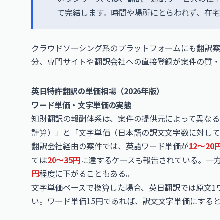
て完結します。時間や場所にとらわれず、在
クラウドソーシング系のプラットフォームにも翻訳
分、専門サイトや翻訳会社への直接登録が案件の質・
英日特許翻訳の単価相場（2026年版）
ワード単価・文字単価の実態
知財翻訳の報酬体系は、案件の提供元によって異なる
計算）」と「文字単価（日本語の訳文文字数に対して
翻訳会社経由の案件では、英語ワード単価が
12〜20
ては
20〜35円
に達するケースも報告されている。一
円
程度に下がることもある。
文字単価ベースで換算した場合、英日翻訳では原文1ワ
い。ワード単価15円であれば、訳文文字単価にする