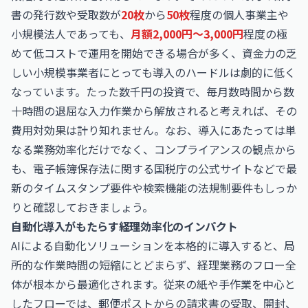
書の発行数や受取数が
20枚
から
50枚
程度の個人事業主や
小規模法人であっても、
月額2,000円〜3,000円
程度の極
めて低コストで運用を開始できる場合が多く、資金力の乏
しい小規模事業者にとっても導入のハードルは劇的に低く
なっています。たった数千円の投資で、毎月数時間から数
十時間の退屈な入力作業から解放されると考えれば、その
費用対効果は計り知れません。なお、導入にあたっては単
なる業務効率化だけでなく、コンプライアンスの観点から
も、
電子帳簿保存法に関する国税庁の公式サイト
などで最
新のタイムスタンプ要件や検索機能の法規制要件もしっか
りと確認しておきましょう。
自動化導入がもたらす経理効率化のインパクト
AIによる自動化ソリューションを本格的に導入すると、局
所的な作業時間の短縮にとどまらず、経理業務のフロー全
体が根本から最適化されます。従来の紙や手作業を中心と
したフローでは、郵便ポストからの請求書の受取、開封、