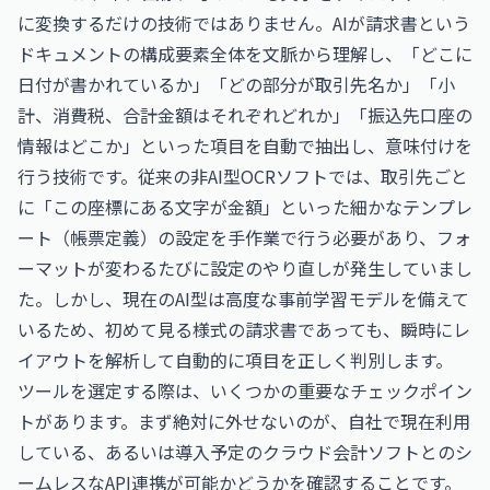
に変換するだけの技術ではありません。AIが請求書という
ドキュメントの構成要素全体を文脈から理解し、「どこに
日付が書かれているか」「どの部分が取引先名か」「小
計、消費税、合計金額はそれぞれどれか」「振込先口座の
情報はどこか」といった項目を自動で抽出し、意味付けを
行う技術です。従来の非AI型OCRソフトでは、取引先ごと
に「この座標にある文字が金額」といった細かなテンプレ
ート（帳票定義）の設定を手作業で行う必要があり、フォ
ーマットが変わるたびに設定のやり直しが発生していまし
た。しかし、現在のAI型は高度な事前学習モデルを備えて
いるため、初めて見る様式の請求書であっても、瞬時にレ
イアウトを解析して自動的に項目を正しく判別します。
ツールを選定する際は、いくつかの重要なチェックポイン
トがあります。まず絶対に外せないのが、自社で現在利用
している、あるいは導入予定のクラウド会計ソフトとのシ
ームレスなAPI連携が可能かどうかを確認することです。