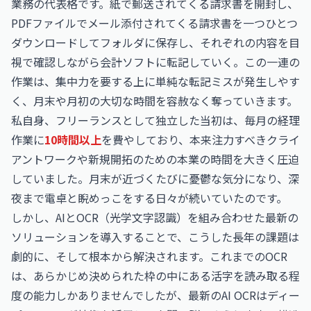
業務の代表格です。紙で郵送されてくる請求書を開封し、
PDFファイルでメール添付されてくる請求書を一つひとつ
ダウンロードしてフォルダに保存し、それぞれの内容を目
視で確認しながら会計ソフトに転記していく。この一連の
作業は、集中力を要する上に単純な転記ミスが発生しやす
く、月末や月初の大切な時間を容赦なく奪っていきます。
私自身、フリーランスとして独立した当初は、毎月の経理
作業に
10時間以上
を費やしており、本来注力すべきクライ
アントワークや新規開拓のための本業の時間を大きく圧迫
していました。月末が近づくたびに憂鬱な気分になり、深
夜まで電卓と睨めっこをする日々が続いていたのです。
しかし、AIとOCR（光学文字認識）を組み合わせた最新の
ソリューションを導入することで、こうした長年の課題は
劇的に、そして根本から解決されます。これまでのOCR
は、あらかじめ決められた枠の中にある活字を読み取る程
度の能力しかありませんでしたが、最新のAI OCRはディー