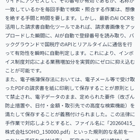
サイトにアクセスして、その番号が有効であるか、名称が
一致しているかを毎回手動で検索・照合する作業は、想像
を絶する手間と時間を要します。しかし、最新のAI OCRを
活用した請求書自動化ツールであれば、請求書画像をアッ
プロードした瞬間に、AIが自動で登録番号を読み取り、バ
ックグラウンドで国税庁のAPIとリアルタイムに通信を行
って有効性を瞬時に自動判定します。これにより、インボ
イス制度対応による業務増加分を実質的にゼロに抑え込む
ことが可能です。
また、電子帳簿保存法においては、電子メール等で受け取
ったPDFの請求書を紙に印刷して保存することが原則とし
て禁止され、電子データのまま、定められた要件（改ざん
防止措置や、日付・金額・取引先での高度な検索機能）を
満たして保存することが義務付けられました。この法律に
手作業で対応しようとすると、ファイル名に「20260415_
株式会社SOHO_150000.pdf」といった規則的な名前を一