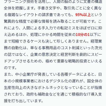
プラーニング技術を活用し、人間の脳のように文書の構造
全体を把握します。手書き文字や、取引先ごとに全く異な
る複雑なレイアウトの請求書であっても、
95%以上
という
驚異的な精度で必要な情報を読み取ることが可能です。こ
れにより、人間による手入力での転記ミスをほぼゼロに抑
え込めるほか、処理にかかる時間を従来の
10分の1
以下に
まで短縮できるケースも決して珍しくありません。経理業
務の自動化は、単なる事務用品のコスト削減といった次元
の話ではなく、企業の意思決定と経営判断を劇的にスピー
ドアップさせるための、極めて重要な戦略的投資といえる
のです。
また、中小企業庁が発表している各種データによると、日
本の小規模事業者におけるデジタル化の遅れが、国全体の
生産性向上の大きなボトルネックとなっていることが指摘
されており、政府も補助金などを通じて積極的なIT導入支
援を打ち出しています。