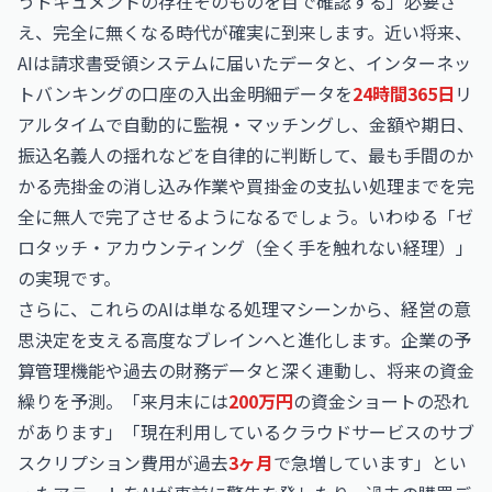
うドキュメントの存在そのものを目で確認する」必要さ
え、完全に無くなる時代が確実に到来します。近い将来、
AIは請求書受領システムに届いたデータと、インターネッ
トバンキングの口座の入出金明細データを
24時間365日
リ
アルタイムで自動的に監視・マッチングし、金額や期日、
振込名義人の揺れなどを自律的に判断して、最も手間のか
かる売掛金の消し込み作業や買掛金の支払い処理までを完
全に無人で完了させるようになるでしょう。いわゆる「ゼ
ロタッチ・アカウンティング（全く手を触れない経理）」
の実現です。
さらに、これらのAIは単なる処理マシーンから、経営の意
思決定を支える高度なブレインへと進化します。企業の予
算管理機能や過去の財務データと深く連動し、将来の資金
繰りを予測。「来月末には
200万円
の資金ショートの恐れ
があります」「現在利用しているクラウドサービスのサブ
スクリプション費用が過去
3ヶ月
で急増しています」とい