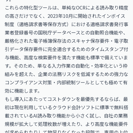
これらの特化型ツールは、単純なOCRによる読み取り精度
の高さだけでなく、2023年10月に開始されたインボイス
制度（適格請求書等保存方式）における適格請求書発行事
業者登録番号の国税庁データベースとの自動照合機能や、
厳格化された電子帳簿保存法のスキャナ保存要件・電子取
引データ保存要件に完全適合するためのタイムスタンプ付
与機能、高度な検索要件を満たす機能も標準で備えていま
す。そのため、単なる入力作業の自動化・効率化という枠
組みを超えた、企業の法務リスクを低減するための強力な
コンプライアンス対策・内部統制ツールとしても極めて有
効に機能します。
もし導入にあたってコストダウンを最優先するならば、最
初は現在利用しているクラウド会計ソフトに標準で無料搭
載されているAI読み取り機能から小さく試し、自社の業務
規模が拡大して処理枚数が増えたり、より高度な機能要件
が求められたりして物足りなくなった段階で、専用の上位