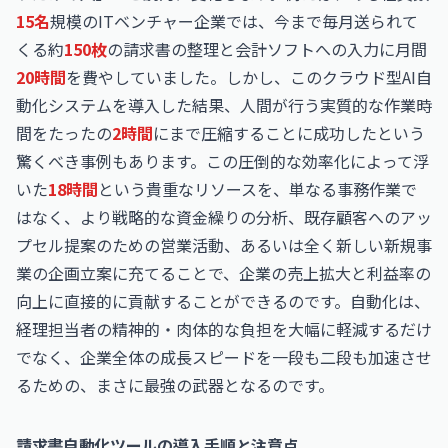
15名
規模のITベンチャー企業では、今まで毎月送られて
くる約
150枚
の請求書の整理と会計ソフトへの入力に月間
20時間
を費やしていました。しかし、このクラウド型AI自
動化システムを導入した結果、人間が行う実質的な作業時
間をたったの
2時間
にまで圧縮することに成功したという
驚くべき事例もあります。この圧倒的な効率化によって浮
いた
18時間
という貴重なリソースを、単なる事務作業で
はなく、より戦略的な資金繰りの分析、既存顧客へのアッ
プセル提案のための営業活動、あるいは全く新しい新規事
業の企画立案に充てることで、企業の売上拡大と利益率の
向上に直接的に貢献することができるのです。自動化は、
経理担当者の精神的・肉体的な負担を大幅に軽減するだけ
でなく、企業全体の成長スピードを一段も二段も加速させ
るための、まさに最強の武器となるのです。
請求書自動化ツールの導入手順と注意点