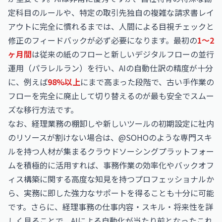
定科目のルールや、特定の取引先独自の複雑な請求書レイ
アウトに完全に慣れるまでは、人間による目視チェックと
修正のフィードバックが必ず必要になります。最初の
1〜2
ヶ月間
は従来の紙のフローと新しいデジタルフローの並行
運用（パラレルラン）を行い、AIの自動仕訳の精度が十分
に、例えば
98%以上
にまで高まった段階で、古い手作業の
フローを完全に廃止して切り替えるのが最も安全でスムー
ズな移行方法です。
なお、経理業務の棚卸しや新しいツールの初期設定に社内
のリソースが割けない場合は、@SOHOのような専門スキ
ルを持つ人材が集まるクラウドソーシングプラットフォー
ムを積極的に活用すれば、事務作業の効率化やバックオフ
ィス構築に関する高度な知見を持つプロフェッショナルか
ら、実務に即した強力なサポートを得ることも十分に可能
です。さらに、経理事務の仕事内容・スキル・将来性を詳
しく見ることで、AIによる自動化が当たり前となったこれ