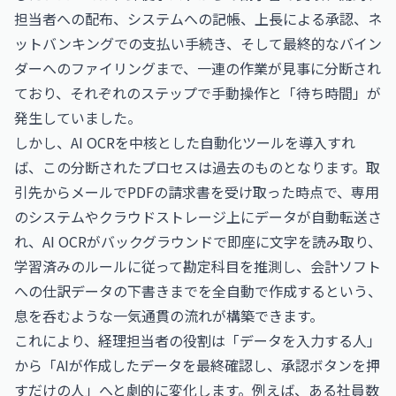
担当者への配布、システムへの記帳、上長による承認、ネ
ットバンキングでの支払い手続き、そして最終的なバイン
ダーへのファイリングまで、一連の作業が見事に分断され
ており、それぞれのステップで手動操作と「待ち時間」が
発生していました。
しかし、AI OCRを中核とした自動化ツールを導入すれ
ば、この分断されたプロセスは過去のものとなります。取
引先からメールでPDFの請求書を受け取った時点で、専用
のシステムやクラウドストレージ上にデータが自動転送さ
れ、AI OCRがバックグラウンドで即座に文字を読み取り、
学習済みのルールに従って勘定科目を推測し、会計ソフト
への仕訳データの下書きまでを全自動で作成するという、
息を呑むような一気通貫の流れが構築できます。
これにより、経理担当者の役割は「データを入力する人」
から「AIが作成したデータを最終確認し、承認ボタンを押
すだけの人」へと劇的に変化します。例えば、ある社員数