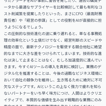
ったアラートをAIが事前に警告を発したり、過去の購買デ
ータから最適なサプライヤーを比較検討して最も有利なコ
スト削減策を提案したりといった、まさにCFO（最高財務
責任者）や「経営の参謀」としての役割をAIが直接的に担
うようになるでしょう。
この圧倒的な技術進化の波に乗り遅れると、単なる事務処
理の効率化という土俵だけでなく、経営判断のスピードや
精度の面で、最新テクノロジーを駆使する競合他社に絶望
的なまでに大きな差をつけられてしまいます。技術的な進
化は決して止まることはなく、むしろ加速度的に進んでい
きます。今すぐAIツールの導入を真剣に検討し、業務のデ
ジタル化を推進することは、今後の過酷なビジネス環境に
おいて自社の競争力を維持し、生き残るために絶対に不可
欠なステップです。AIというこの上なく強力で疲れを知ら
ないパートナーをいち早く味方につけ、人間はよりクリエ
イティブで、本質的な価値を生み出す戦略的な業務にのみ