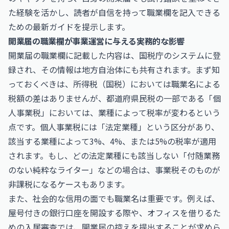
た経験を活かし、読者が自信を持って職業欄を記入できる
ための最新ガイドを提示します。
開業届の職業欄が事業運営に与える実務的な影響
開業届の職業欄に記載した内容は、国税庁のシステムに登
録され、その情報は地方自治体にも共有されます。まず知
っておくべきは、所得税（国税）においては職業名による
税額の差はありませんが、都道府県民税の一部である「個
人事業税」においては、業種によって税率が変わるという
点です。個人事業税には「法定業種」という区分があり、
該当する業種によって3%、4%、または5%の税率が適用
されます。もし、どの法定業種にも該当しない「付随業務
のない純粋なライター」などの場合は、事業税そのものが
非課税になるケースもあります。
また、社会的な信用の面でも職業名は重要です。例えば、
屋号付きの銀行口座を開設する際や、オフィスを借りるた
めの入居審査では、開業届の控えを提出することが求めら