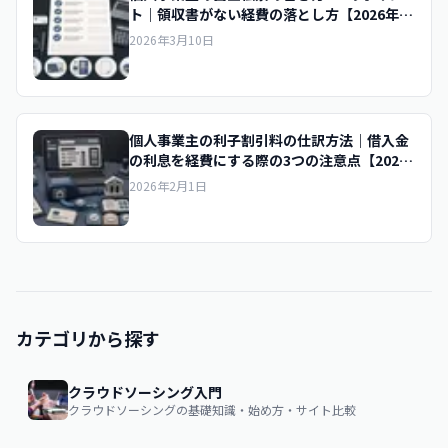
ト｜領収書がない経費の落とし方【2026年
版】
2026年3月10日
個人事業主の利子割引料の仕訳方法｜借入金
の利息を経費にする際の3つの注意点【2026
年版】
2026年2月1日
カテゴリから探す
クラウドソーシング入門
クラウドソーシングの基礎知識・始め方・サイト比較