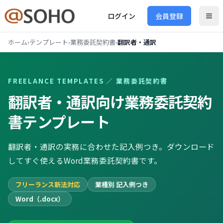
ログイン
会員登録
ホーム
›
テンプレート
›
業務委託契約書
›
翻訳者・通訳
FREELANCE TEMPLATES ／
業務委託契約書
翻訳者・通訳向け
業務委託契約
書
テンプレート
翻訳者・通訳の実務に合わせた記入例つき。ダウンロード
してすぐ使えるWord業務委託契約書です。
フリーランス新法対応
業種別 記入例つき
Word（.docx）