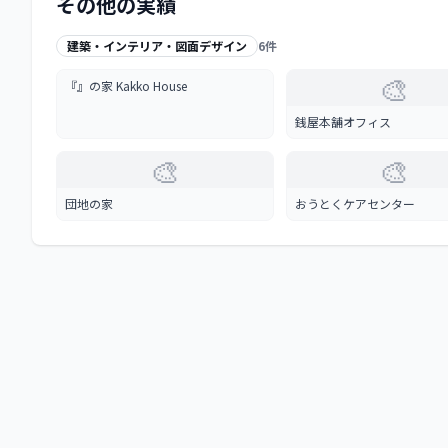
その他の実績
建築・インテリア・図面デザイン
6
件
🎨
『』の家 Kakko House
銭屋本舗オフィス
🎨
🎨
団地の家
おうとくケアセンター