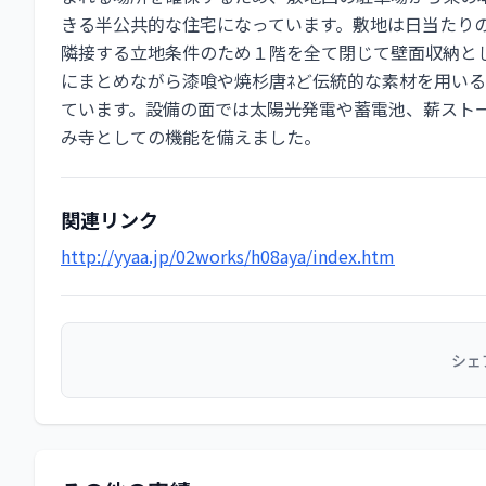
きる半公共的な住宅になっています。敷地は日当たり
隣接する立地条件のため１階を全て閉じて壁面収納と
にまとめながら漆喰や焼杉唐ﾈど伝統的な素材を用い
ています。設備の面では太陽光発電や蓄電池、薪スト
み寺としての機能を備えました。
関連リンク
http://yyaa.jp/02works/h08aya/index.htm
シェ