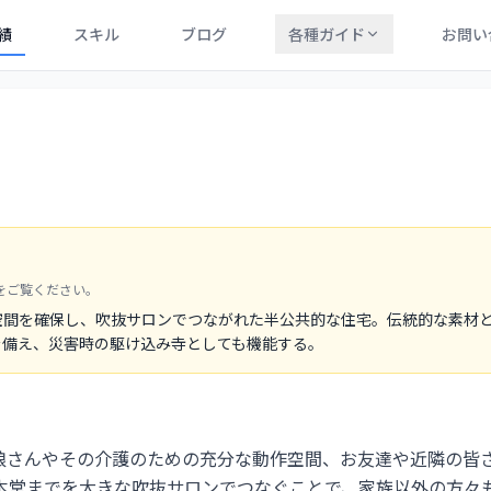
績
スキル
ブログ
各種ガイド
お問い
をご覧ください。
空間を確保し、吹抜サロンでつながれた半公共的な住宅。伝統的な素材
を備え、災害時の駆け込み寺としても機能する。
娘さんやその介護のための充分な動作空間、お友達や近隣の皆
本堂までを大きな吹抜サロンでつなぐことで、家族以外の方々