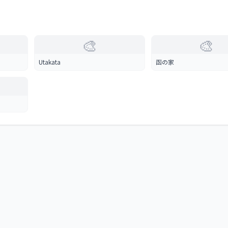
🎨
🎨
Utakata
函の家