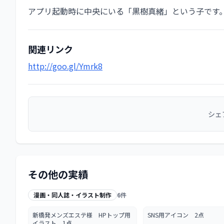
アプリ起動時に中央にいる「黒樹真緒」という子です
関連リンク
http://goo.gl/Ymrk8
シェ
その他の実績
漫画・同人誌・イラスト制作
6
件
新橋発メンズエステ様 HPトップ用
SNS用アイコン 2点
イラスト 1点