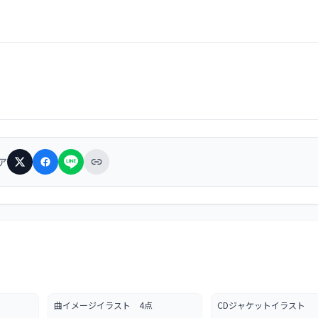
。
ア
曲イメージイラスト 4点
CDジャケットイラスト